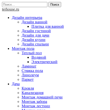
Skip
Найти:
to
terhouse.ru
content
Дизайн интерьера
Дизайн ванной
Плитка для ванной
Дизайн гостиной
Дизайн для дачи
Дизайн кухни
Дизайн спальни
Монтаж пола
Теплый пол
Водяной
Электрический
Ламинат
Стяжка пола
Линолеум
Паркет
Дача
Кровля
Канализация
Монтаж домашней печи
Монтаж забора
Монтаж лестниц