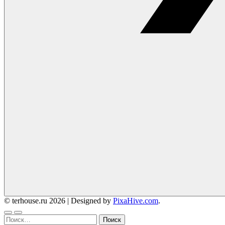
© terhouse.ru 2026
|
Designed by
PixaHive.com
.
Найти: