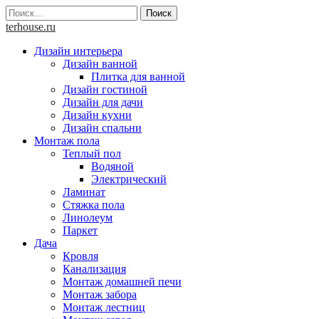
Skip
Найти:
to
terhouse.ru
content
Дизайн интерьера
Дизайн ванной
Плитка для ванной
Дизайн гостиной
Дизайн для дачи
Дизайн кухни
Дизайн спальни
Монтаж пола
Теплый пол
Водяной
Электрический
Ламинат
Стяжка пола
Линолеум
Паркет
Дача
Кровля
Канализация
Монтаж домашней печи
Монтаж забора
Монтаж лестниц