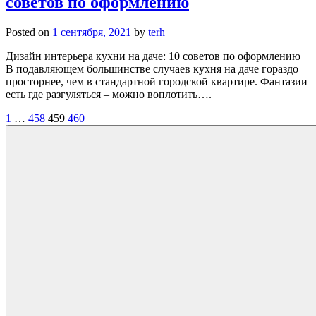
советов по оформлению
Posted on
1 сентября, 2021
by
terh
Дизайн интерьера кухни на даче: 10 советов по оформлению
В подавляющем большинстве случаев кухня на даче гораздо
просторнее, чем в стандартной городской квартире. Фантазии
есть где разгуляться – можно воплотить….
Пагинация
1
…
458
459
460
записей