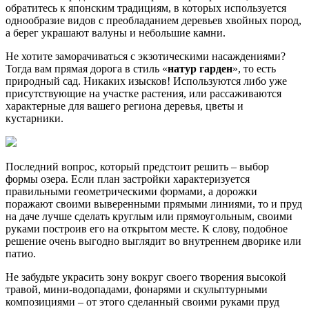
обратитесь к японским традициям, в которых используется
однообразие видов с преобладанием деревьев хвойных пород,
а берег украшают валуны и небольшие камни.
Не хотите заморачиваться с экзотическими насаждениями?
Тогда вам прямая дорога в стиль «
натур гарден
», то есть
природный сад. Никаких изысков! Используются либо уже
присутствующие на участке растения, или рассаживаются
характерные для вашего региона деревья, цветы и
кустарники.
Последний вопрос, который предстоит решить – выбор
формы озера. Если план застройки характеризуется
правильными геометрическими формами, а дорожки
поражают своими выверенными прямыми линиями, то и пруд
на даче лучше сделать круглым или прямоугольным, своими
руками построив его на открытом месте. К слову, подобное
решение очень выгодно выглядит во внутреннем дворике или
патио.
Не забудьте украсить зону вокруг своего творения высокой
травой, мини-водопадами, фонарями и скульптурными
композициями – от этого сделанный своими руками пруд