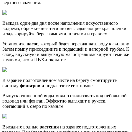
Выждав один-два дня после наполнения искусственного
водоема, обрежьте неэстетично выглядывающие края пленки
и задекорируйте берег камнями, плитами и гравием.
Установите
насос
, который будет перекачивать воду к фильтру.
Затем помпу присоедините к подающей и напорной трубам. К
слову, впускную и выпускную магистраль маскируют теми же
камнями, что и ПВХ-покрытие.
В заранее подготовленном месте на берегу смонтируйте
систему
фильтров
и подключите ее к помпе.
Выпуск очищенной воды можно стилизовать под небольшой
водопад или фонтан. Эффектно выглядит и ручеек,
сбегающий в озеро по камням.
Высадите водные
растения
на заранее подготовленных
террасах. Подбирая флору, не забудьте о тех ее представителях,
которые активно насыщают воду кислородом – багульнике,
роголистнике и т. д.