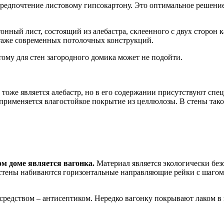
 предпочтение листовому гипсокартону. Это оптимальное решени
тонный лист, состоящий из алебастра, склеенного с двух стор
нтаже современных потолочных конструкций.
тому для стен загородного домика может не подойти.
тоже является алебастр, но в его содержании присутствуют сп
применяется влагостойкое покрытие из целлюлозы. В стены таког
м доме является вагонка.
Материал является экологически без
тены набиваются горизонтальные направляющие рейки с шагом в
средством – антисептиком. Нередко вагонку покрывают лаком в з