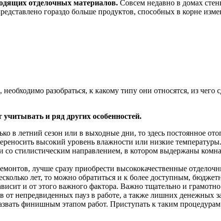
ходящих отделочных материалов.
Совсем недавно в домах стен
редставлено гораздо больше продуктов, способных в корне изме
необходимо разобраться, к какому типу они относятся, из чего 
 учитывать и ряд других особенностей.
о в летний сезон или в выходные дни, то здесь постоянное отоп
переносить высокий уровень влажности или низкие температуры
и со стилистическим направлением, в котором выдержаны комнат
емонтов, лучше сразу приобрести высококачественные отделочн
несколько лет, то можно обратиться и к более доступным, бюдже
ависит и от этого важного фактора. Важно тщательно и грамотно
в от непредвиденных пауз в работе, а также лишних денежных за
звать финишным этапом работ. Приступать к таким процедурам