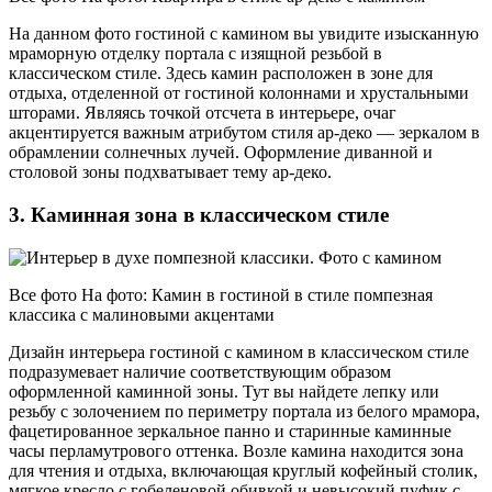
На данном фото гостиной с камином вы увидите изысканную
мраморную отделку портала с изящной резьбой в
классическом стиле. Здесь камин расположен в зоне для
отдыха, отделенной от гостиной колоннами и хрустальными
шторами. Являясь точкой отсчета в интерьере, очаг
акцентируется важным атрибутом стиля ар-деко — зеркалом в
обрамлении солнечных лучей. Оформление диванной и
столовой зоны подхватывает тему ар-деко.
3. Каминная зона в классическом стиле
Все фото На фото: Камин в гостиной в стиле помпезная
классика с малиновыми акцентами
Дизайн интерьера гостиной с камином в классическом стиле
подразумевает наличие соответствующим образом
оформленной каминной зоны. Тут вы найдете лепку или
резьбу с золочением по периметру портала из белого мрамора,
фацетированное зеркальное панно и старинные каминные
часы перламутрового оттенка. Возле камина находится зона
для чтения и отдыха, включающая круглый кофейный столик,
мягкое кресло с гобеленовой обивкой и невысокий пуфик с