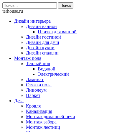
Skip
Найти:
to
terhouse.ru
content
Дизайн интерьера
Дизайн ванной
Плитка для ванной
Дизайн гостиной
Дизайн для дачи
Дизайн кухни
Дизайн спальни
Монтаж пола
Теплый пол
Водяной
Электрический
Ламинат
Стяжка пола
Линолеум
Паркет
Дача
Кровля
Канализация
Монтаж домашней печи
Монтаж забора
Монтаж лестниц