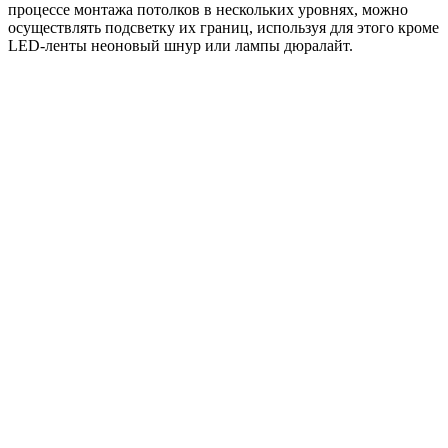
Для гостиной маленького размера мебель лучше выбрать
функциональную и модульную, которая не занимает полезное
пространство. Для организации зоны отдыха подойдет
компактный прямой или угловой диван со стеклянным
журнальным столиком.
На фото белая тумба под телевизором и маленький угловой
диванчик в интерьере гостиной.
За счет использования стеклянных полок и столешниц,
обстановка будет смотреться менее перегруженной и более
воздушной и изящной.
Декор и текстиль