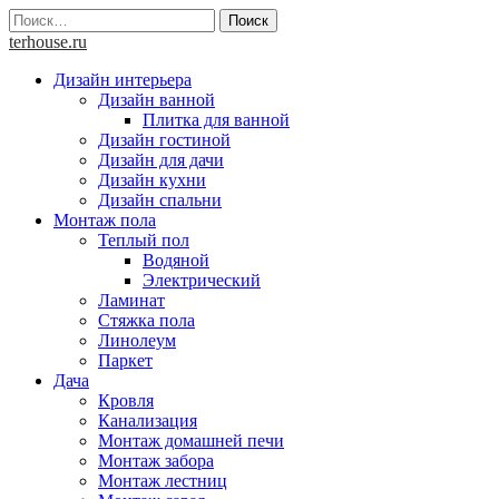
Skip
Найти:
to
terhouse.ru
content
Дизайн интерьера
Дизайн ванной
Плитка для ванной
Дизайн гостиной
Дизайн для дачи
Дизайн кухни
Дизайн спальни
Монтаж пола
Теплый пол
Водяной
Электрический
Ламинат
Стяжка пола
Линолеум
Паркет
Дача
Кровля
Канализация
Монтаж домашней печи
Монтаж забора
Монтаж лестниц