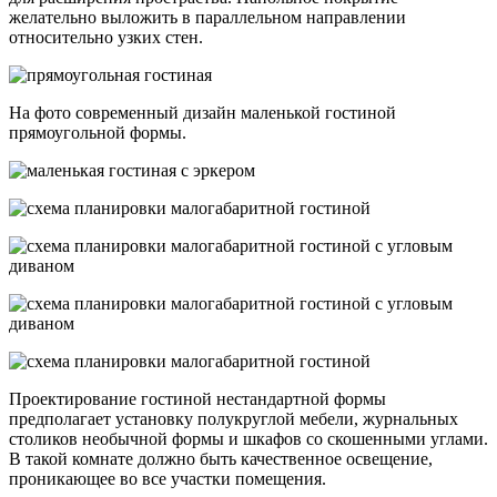
Варианты для различных стилей
Для оформления интерьера маленькой гостиной сейчас
выбирают дизайн в современном стиле с функциональными и
аккуратными аксессуарами. Благодаря прямым линиям и
ультрамодной отделке создается удобный интерьер без
лишних деталей. Данную лаконичную обстановку всегда
можно разбавить при помощи домашних аксессуаров — ярких
подушек, пледов или комнатных растений.
Расширить пространственные границы в малогабаритном
зале, наполнить его свежестью и естественным светом
поможет оформление в скандинавском стиле. Подобное
направление характеризуется кипельно-белой, бежевой,
светло-серой гаммой с насыщенными вкраплениями.
На фото маленькая гостиная комната в стиле лофт с
панорамными окнами.