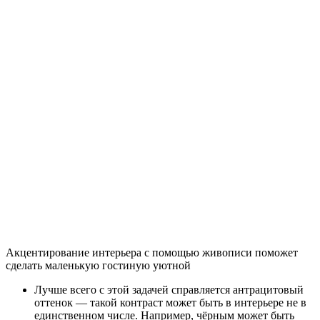
Сочетание нескольких видов подсветки
Маленький зал: интерьер с декоративной подсветкой стены
Кроме потолка подобным же образом можно акцентировать и
стеновые конструкции. Особенно хорошо с подсветкой
смотрится ниша или просто стена с расположенным на неё
декором, будь то картина, панно из обоев или фотографии в
рамках.
Идеи дизайна небольшой гостиной —
подробный гид от грамотной
планировки до освещения
Существует множество интерьерных решений, которые
способны сделать дизайн маленькой гостиной очень
стильным и удобным. Если учитывать определенные
планировочные советы, грамотно подбирать отделочные
материалы и декор, крошечный зал визуально станет намного