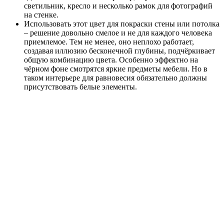
просторней.
Планировка
Перед тем, как приступить к ремонту и организовать
окружающее пространство, следует обратить внимание на все
планировочные нюансы маленького помещения.
Достаточно симметричной и гармоничной является
планировка маленькой гостиной квадратной формы. В такой
комнате любую мебель можно удобно разместить вдоль стен
или в центре.
Планировка маленькой прямоугольной гостиной отличается
менее пропорциональным видом. Исправить недостатки
узкой формы помогут светлые шторы, с горизонтальным
рисунком. Короткие стены можно отделать кирпичной
кладкой или установить возле них стеллажи с длинными
полками.
Для широких стенок лучше применить зеркальное, глянцевое
оформление или поклеить обои с вертикальными полосками
для расширения простраства. Напольное покрытие