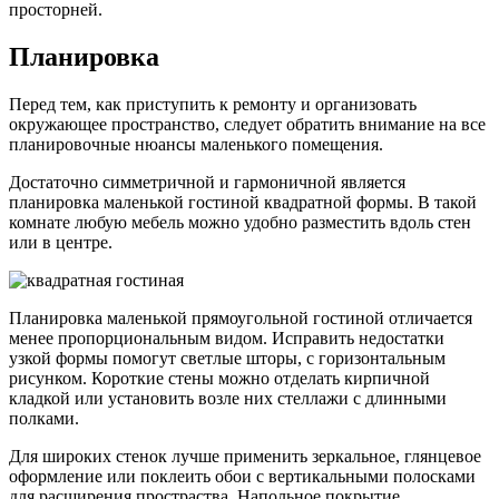
Освещение
В маленьком зале следует установить одну потолочную
люстру с мощным световым потоком. Не рекомендуется
выбирать слишком массивные и вычурные модели, если в
гостиной в хрущевке достаточно низкий потолок.
Комнату периметрально можно оформить аккуратными
точечными светильниками, стены дополнить лаконичными
бра и декорировать гибкой светодиодной лентой полки или
отдельные интерьерные предметы.
На фото потолочный световой дизайн маленького вытянутого
зала в английском стиле.
Очень оригинально выглядит дизайн небольшой гостиной,
украшенный стилизованными фонарями, гирляндами или
люминесцентными элементами.