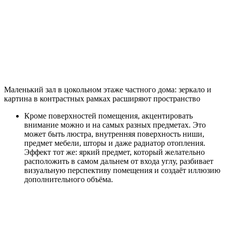
источников освещения, а не одна люстра по центру. Проще
всего выполнить закарнизную подсветку потолка, для чего
применяют потолочные плинтуса специальной формы, в
скрытых пазах которых прячут светодиодную ленту.
При устройстве натяжного потолка, подшивке
гипсокартоном, монтаже модульной конструкции, в
декоративную поверхность очень удобно устанавливать
точечные и накладные светильники. С их применением
можно вообще обойтись без традиционной люстры, которая в
подвесных потолках зачастую смотрится неуместно. В
процессе монтажа потолков в нескольких уровнях, можно
осуществлять подсветку их границ, используя для этого кроме
LED-ленты неоновый шнур или лампы дюралайт.
Высокий потолок в двух уровнях позволяет повесить
большую люстру и сделать внутреннюю подсветку
Маленький зал: дизайн с потолочным коробом и точечными
светильниками