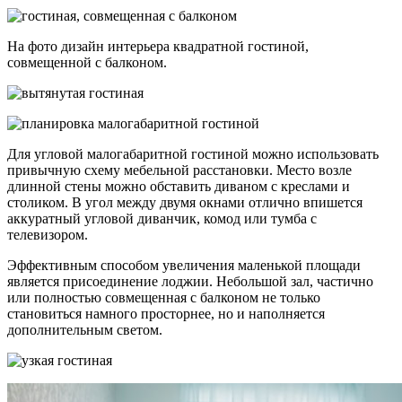
Так как, дизайн в стиле лофт предполагает наличие голых
стен и окон с панорамным остеклением, индустриальная
концепция гармонично вливается в маленькую гостиную. В
таком помещении для того, чтобы гармонично обустроить
интерьер, будет достаточно небольшого диванчика, пары
пуфиков или бескаркасных кресел, легких открытых полок
или стеллажей.
На фото сканди-стиль в интерьере маленькой гостиной.
Для очень маленьких гостиных следует очень аккуратно
подбирать декор и предметы мебели, чтобы еще больше не
перегрузить пространство. Можно установить компактный
диванчик, который будет максимально прилегать к стенке,
одно или два кресла с высокими ножками и горизонтальный
стеллаж с открытым фасадом.
Для модного, эффектного дизайна и визуальной коррекции
геометрии комнаты, одну из стен выделяют фотообоями с
объемным рисунком. В случае если в маленьком помещении