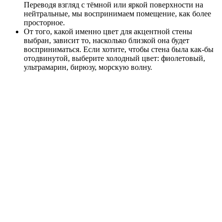
Переводя взгляд с тёмной или яркой поверхности на
нейтральные, мы воспринимаем помещение, как более
просторное.
От того, какой именно цвет для акцентной стены
выбран, зависит то, насколько близкой она будет
восприниматься. Если хотите, чтобы стена была как-бы
отодвинутой, выберите холодный цвет: фиолетовый,
ультрамарин, бирюзу, морскую волну.
Тёплый оттенок приближает
Холодный оттенок добавляет глубины
Акцентирование мебелью
Маленький зал в цокольном этаже частного дома: зеркало и
картина в контрастных рамках расширяют пространство