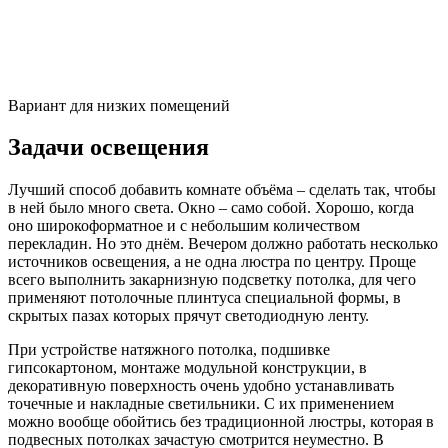
Интересно будет смотреться дизайн гостиной в холодных
оттенках. Например, зелено-голубой дуэт придаст обстановке
свежести. Для дизайна маленькой комнаты также подойдут
серые тона. Чтобы подобное оформление не придавало
отстраненный и нежилой вид, комнату дополняют теплыми
акцентами.
Монохромное цветовое исполнение считается очень
оригинальным дизайнерским приемом. Для интерьера
маленького зала будет уместно применение черно-белой
гаммы с красочными элементами.
На фото современный дизайн гостиной маленького размера в
теплых коричневых тонах.
Мебель