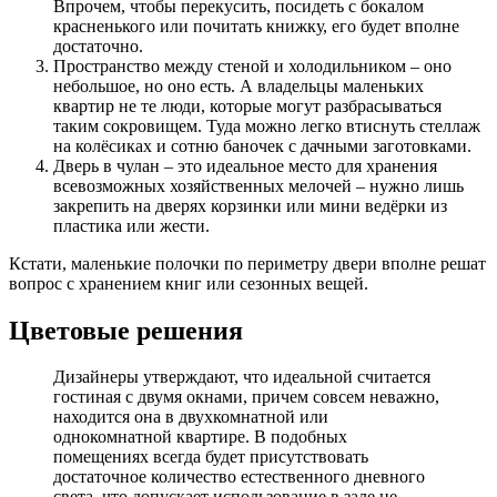
Впрочем, чтобы перекусить, посидеть с бокалом
красненького или почитать книжку, его будет вполне
достаточно.
Пространство между стеной и холодильником – оно
небольшое, но оно есть. А владельцы маленьких
квартир не те люди, которые могут разбрасываться
таким сокровищем. Туда можно легко втиснуть стеллаж
на колёсиках и сотню баночек с дачными заготовками.
Дверь в чулан – это идеальное место для хранения
всевозможных хозяйственных мелочей – нужно лишь
закрепить на дверях корзинки или мини ведёрки из
пластика или жести.
Кстати, маленькие полочки по периметру двери вполне решат
вопрос с хранением книг или сезонных вещей.
Цветовые решения
Дизайнеры утверждают, что идеальной считается
гостиная с двумя окнами, причем совсем неважно,
находится она в двухкомнатной или
однокомнатной квартире. В подобных
помещениях всегда будет присутствовать
достаточное количество естественного дневного
света, что допускает использование в зале не