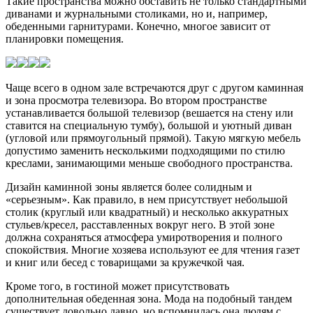
Такие пространства можно обставить не только стандартными
диванами и журнальными столиками, но и, например,
обеденными гарнитурами. Конечно, многое зависит от
планировки помещения.
Чаще всего в одном зале встречаются друг с другом каминная
и зона просмотра телевизора. Во втором пространстве
устанавливается большой телевизор (вешается на стену или
ставится на специальную тумбу), большой и уютный диван
(угловой или прямоугольный прямой). Такую мягкую мебель
допустимо заменить несколькими подходящими по стилю
креслами, занимающими меньше свободного пространства.
Дизайн каминной зоны является более солидным и
«серьезным». Как правило, в нем присутствует небольшой
столик (круглый или квадратный) и несколько аккуратных
стульев/кресел, расставленных вокруг него. В этой зоне
должна сохраняться атмосфера умиротворения и полного
спокойствия. Многие хозяева используют ее для чтения газет
и книг или бесед с товарищами за кружечкой чая.
Кроме того, в гостиной может присутствовать
дополнительная обеденная зона. Мода на подобный тандем
существует довольно давно, но вспомнилась она людям с