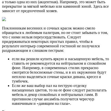
а только одна из них (акцентная). Например, это может быть
перекрытие за мягкой мебелью или каминной зоной. Здесь все
зависит от предпочтений хозяев.
Поклонникам весенних и сочных красок можно смело
обращаться к любимым палитрам, но не стоит забывать о том,
что с ними нельзя переусердствовать. Следует
придерживаться некоторых простых правил, чтобы в
результате интерьер современной гостиной не получился
раздражающим и слишком пестрым:
если вы решили купить яркую и насыщенную мебель, то
ставить ее рекомендуется на нейтральном и спокойном
фоне. Например, в современных стилях прекрасно
смотрятся белоснежные стены, и в их окружении будут
неплохо выделяться сочные краски дивана, кресел и
тумбочек.
Если же ваш выбор пал на пеструю отделку
насыщенных цветов, то на ее фоне следует располагать
мебель и декор спокойных и нейтральных гамм. В
противном случае ансамбль получится чересчур
навязчивым и «давящим на глаза».