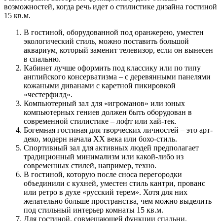
возможностей, когда речь идет о стилистике дизайна гостиной
15 кв.м.
В гостиной, оборудованной под оранжерею, уместен
экологический стиль, можно поставить большой
аквариум, который заменит телевизор, если он вынесен
в спальню.
Кабинет лучше оформить под классику или по типу
английского консерватизма – с деревянными панелями
кожаными диванами с каретной пикировкой
«честерфилд».
Компьютерный зал для «игроманов» или юных
компьютерных гениев должен быть оборудован в
современной стилистике – лофт или хай-тек.
Богемная гостиная для творческих личностей – это арт-
деко, модерн начала ХХ века или бохо-стиль.
Спортивный зал для активных людей предполагает
традиционный минимализм или какой-либо из
современных стилей, например, техно.
В гостиной, которую после сноса перегородки
объединили с кухней, уместен стиль кантри, прованс
или ретро в духе «русский терем». Хотя для них
желательно больше пространства, чем можно выделить
под стильный интерьер комнаты 15 кв.м.
Для гостиной, совмещающей функции спальни,