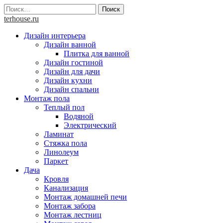
Skip
Найти:
to
terhouse.ru
content
Дизайн интерьера
Дизайн ванной
Плитка для ванной
Дизайн гостиной
Дизайн для дачи
Дизайн кухни
Дизайн спальни
Монтаж пола
Теплый пол
Водяной
Электрический
Ламинат
Стяжка пола
Линолеум
Паркет
Дача
Кровля
Канализация
Монтаж домашней печи
Монтаж забора
Монтаж лестниц