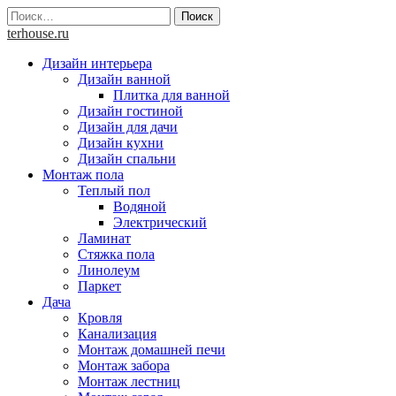
Skip
Найти:
to
terhouse.ru
content
Дизайн интерьера
Дизайн ванной
Плитка для ванной
Дизайн гостиной
Дизайн для дачи
Дизайн кухни
Дизайн спальни
Монтаж пола
Теплый пол
Водяной
Электрический
Ламинат
Стяжка пола
Линолеум
Паркет
Дача
Кровля
Канализация
Монтаж домашней печи
Монтаж забора
Монтаж лестниц