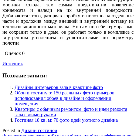
мостики холода, тем самым предотвратив появление
конденсата и наледи на их внутренней поверхности.
Добиваются этого, разорвав коробку и полотно на отдельные
части и проложив между внешней и внутренней вставку из
теплоизоляционного материала. Но сам по себе терморазрыв
не сохранит тепло в доме, он работает только в комплексе с
внутренним утеплением и уплотнителями по периметру
полотна.
Оценок
0
Источник
Похожие записи:
Дизайны интерьеров зала в квартире фото
Обои в гостиную: 150 реальных фото примеров
использования обоев в дизайне и оформлении
помещения
Квартиры с обычным ремонтом: фото и идеи ремонта
зала своими руками
Гостиная 18 кв. м; 70 фото идей уютного дизайна
Posted in
Дизайн гостиной
Фитолампа для растений: как выбрать наиболее эффективную