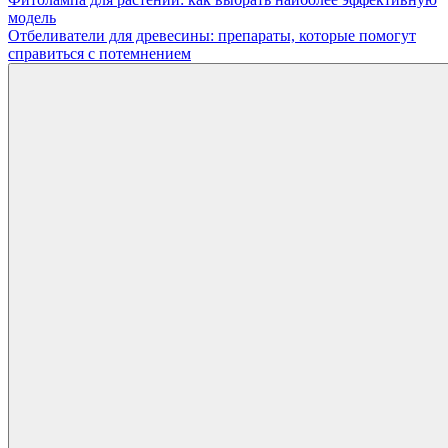
Навигация
модель
по
Отбеливатели для древесины: препараты, которые помогут
записям
справиться с потемнением