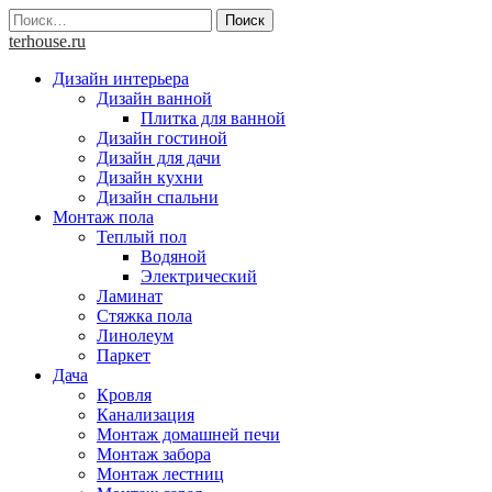
Skip
Найти:
to
terhouse.ru
content
Дизайн интерьера
Дизайн ванной
Плитка для ванной
Дизайн гостиной
Дизайн для дачи
Дизайн кухни
Дизайн спальни
Монтаж пола
Теплый пол
Водяной
Электрический
Ламинат
Стяжка пола
Линолеум
Паркет
Дача
Кровля
Канализация
Монтаж домашней печи
Монтаж забора
Монтаж лестниц