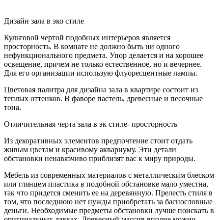
Дизайн зала в эко стиле
Культовой чертой подобных интерьеров является
просторность. В комнате не должно быть ни одного
нефункционального предмета. Упор делается и на хорошее
освещение, причем не только естественное, но и вечернее.
Для его организации использую флуоресцентные лампы.
Цветовая палитра для дизайна зала в квартире состоит из
теплых оттенков. В фаворе пастель, древесные и песочные
тона.
Отличительная черта зала в эк стиле- просторность
Из декоративных элементов предпочтение стоит отдать
живым цветам и красивому аквариуму. Эти детали
обстановки ненавязчиво приблизят вас к миру природы.
Мебель из современных материалов с металлическим блеском
или глянцем пластика в подобной обстановке мало уместна,
так что придется сменить ее на деревянную. Прелесть стиля в
том, что последнюю нет нужды приобретать за баснословные
деньги. Необходимые предметы обстановки лучше поискать в
оригинальных лавках. Древесный массив вполне можно