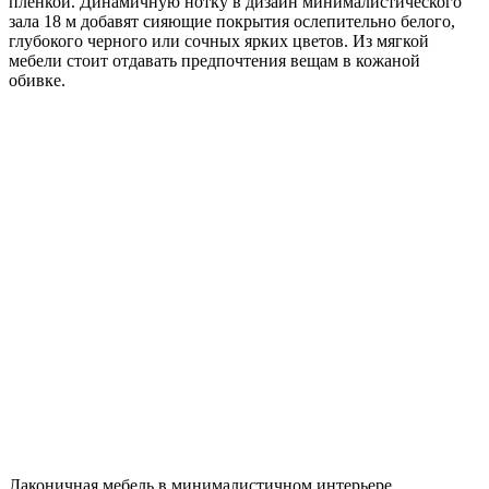
пленкой. Динамичную нотку в дизайн минималистического
зала 18 м добавят сияющие покрытия ослепительно белого,
глубокого черного или сочных ярких цветов. Из мягкой
мебели стоит отдавать предпочтения вещам в кожаной
обивке.
Лаконичная мебель в минималистичном интерьере