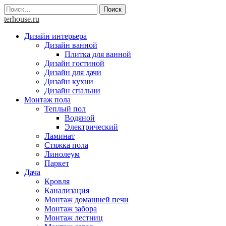
Skip
Найти:
to
terhouse.ru
content
Дизайн интерьера
Дизайн ванной
Плитка для ванной
Дизайн гостиной
Дизайн для дачи
Дизайн кухни
Дизайн спальни
Монтаж пола
Теплый пол
Водяной
Электрический
Ламинат
Стяжка пола
Линолеум
Паркет
Дача
Кровля
Канализация
Монтаж домашней печи
Монтаж забора
Монтаж лестниц