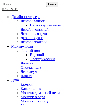
Skip
Найти:
to
terhouse.ru
content
Дизайн интерьера
Дизайн ванной
Плитка для ванной
Дизайн гостиной
Дизайн для дачи
Дизайн кухни
Дизайн спальни
Монтаж пола
Теплый пол
Водяной
Электрический
Ламинат
Стяжка пола
Линолеум
Паркет
Дача
Кровля
Канализация
Монтаж домашней печи
Монтаж забора
Монтаж лестниц