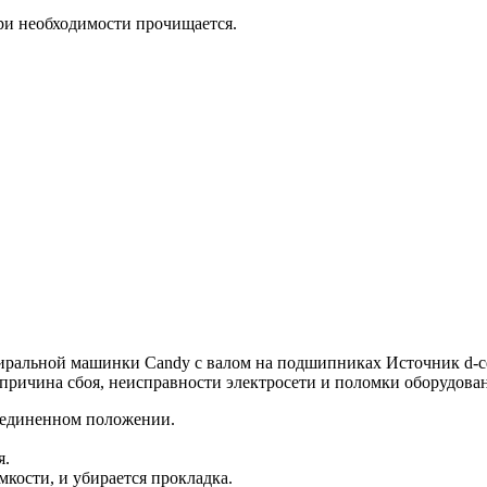
ри необходимости прочищается.
иральной машинки Candy с валом на подшипниках
Источник d-c
причина сбоя, неисправности электросети и поломки оборудова
соединенном положении.
я.
кости, и убирается прокладка.