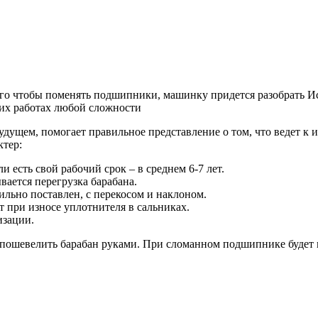
го чтобы поменять подшипники, машинку придется разобрать
Ис
ких работах любой сложности
щем, помогает правильное представление о том, что ведет к и
ктер:
 есть свой рабочий срок – в среднем 6-7 лет.
ается перегрузка барабана.
ильно поставлен, с перекосом и наклоном.
т при износе уплотнителя в сальниках.
изации.
о пошевелить барабан руками. При сломанном подшипнике будет 