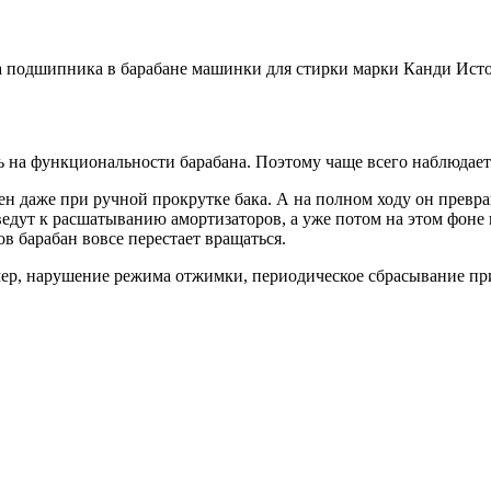
 подшипника в барабане машинки для стирки марки Канди
Исто
 на функциональности барабана. Поэтому чаще всего наблюдаетс
н даже при ручной прокрутке бака. А на полном ходу он превра
дут к расшатыванию амортизаторов, а уже потом на этом фоне в
 барабан вовсе перестает вращаться.
мер, нарушение режима отжимки, периодическое сбрасывание при