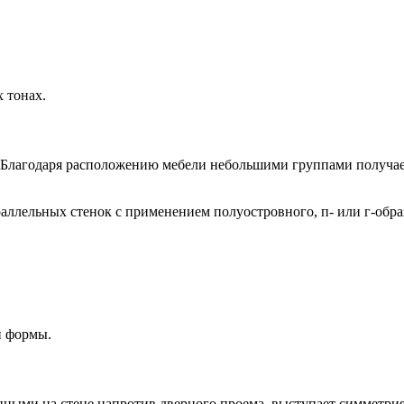
 тонах.
 Благодаря расположению мебели небольшими группами получаетс
аллельных стенок с применением полуостровного, п- или г-обра
й формы.
нными на стене напротив дверного проема, выступает симметрия