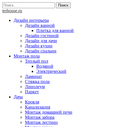
Skip
Найти:
to
terhouse.ru
content
Дизайн интерьера
Дизайн ванной
Плитка для ванной
Дизайн гостиной
Дизайн для дачи
Дизайн кухни
Дизайн спальни
Монтаж пола
Теплый пол
Водяной
Электрический
Ламинат
Стяжка пола
Линолеум
Паркет
Дача
Кровля
Канализация
Монтаж домашней печи
Монтаж забора
Монтаж лестниц