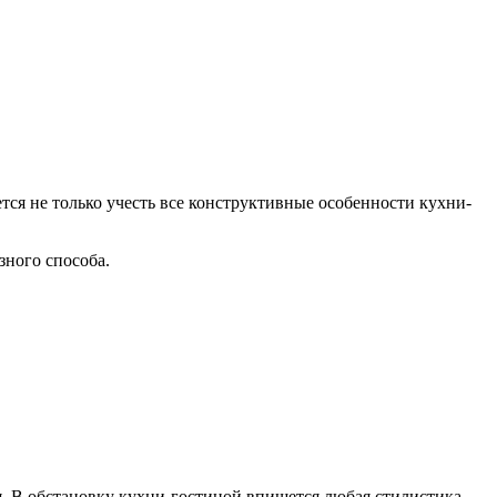
я не только учесть все конструктивные особенности кухни-
зного способа.
. В обстановку кухни-гостиной впишется любая стилистика,