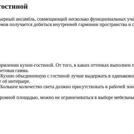
гостиной
ьерный ансамбль, совмещающий несколько функциональных участ
емов получается добиться внутренней гармонии пространства и 
млении кухни-гостиной. От того, в каких оттенках выполнен по
етовая гамма.
 Кухню объединенную с гостиной лучше выдержать в одинаковой
 об интерьере.
ольшое количество света должно присутствовать в рабочей зоне
громной площадью, можно не ограничиваться в выборе мебельных