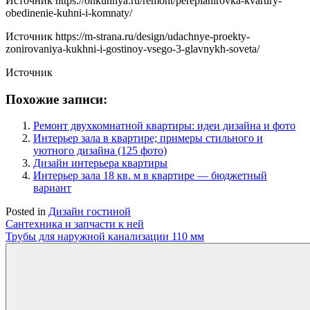
Источник
https://onkuhnya.ru/remont/pereplanirovka-kvartiry-
obedinenie-kuhni-i-komnaty/
Источник
https://m-strana.ru/design/udachnye-proekty-
zonirovaniya-kukhni-i-gostinoy-vsego-3-glavnykh-soveta/
Источник
Похожие записи:
Ремонт двухкомнатной квартиры: идеи дизайна и фото
Интерьер зала в квартире; примеры стильного и
уютного дизайна (125 фото)
Дизайн интерьера квартиры
Интерьер зала 18 кв. м в квартире — бюджетный
вариант
Posted in
Дизайн гостиной
Навигация
Сантехника и запчасти к ней
Трубы для наружной канализации 110 мм
по
записям