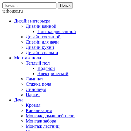
Skip
Найти:
to
terhouse.ru
content
Дизайн интерьера
Дизайн ванной
Плитка для ванной
Дизайн гостиной
Дизайн для дачи
Дизайн кухни
Дизайн спальни
Монтаж пола
Теплый пол
Водяной
Электрический
Ламинат
Стяжка пола
Линолеум
Паркет
Дача
Кровля
Канализация
Монтаж домашней печи
Монтаж забора
Монтаж лестниц