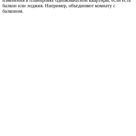
изменения в планировке однокомнатной квартиры, если есть
балкон или лоджия. Например, объединяют комнату с
балконом.