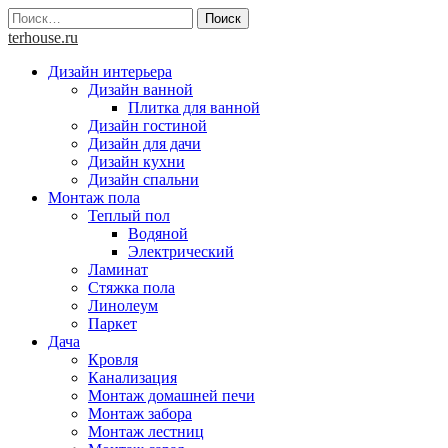
Skip
Найти:
to
terhouse.ru
content
Дизайн интерьера
Дизайн ванной
Плитка для ванной
Дизайн гостиной
Дизайн для дачи
Дизайн кухни
Дизайн спальни
Монтаж пола
Теплый пол
Водяной
Электрический
Ламинат
Стяжка пола
Линолеум
Паркет
Дача
Кровля
Канализация
Монтаж домашней печи
Монтаж забора
Монтаж лестниц