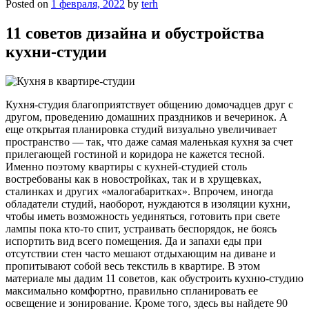
Posted on
1 февраля, 2022
by
terh
11 советов дизайна и обустройства
кухни-студии
Кухня-студия благоприятствует общению домочадцев друг с
другом, проведению домашних праздников и вечеринок. А
еще открытая планировка студий визуально увеличивает
пространство — так, что даже самая маленькая кухня за счет
прилегающей гостиной и коридора не кажется тесной.
Именно поэтому квартиры с кухней-студией столь
востребованы как в новостройках, так и в хрущевках,
сталинках и других «малогабаритках». Впрочем, иногда
обладатели студий, наоборот, нуждаются в изоляции кухни,
чтобы иметь возможность уединяться, готовить при свете
лампы пока кто-то спит, устраивать беспорядок, не боясь
испортить вид всего помещения. Да и запахи еды при
отсутствии стен часто мешают отдыхающим на диване и
пропитывают собой весь текстиль в квартире. В этом
материале мы дадим 11 советов, как обустроить кухню-студию
максимально комфортно, правильно спланировать ее
освещение и зонирование. Кроме того, здесь вы найдете 90