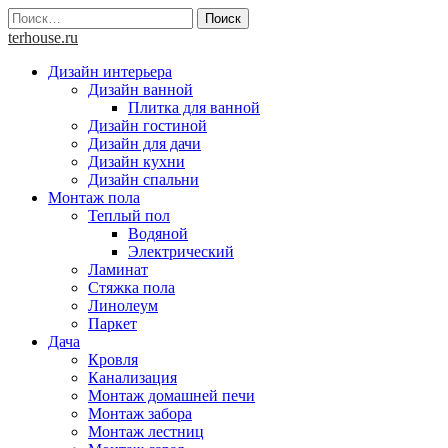
Skip
Найти:
to
terhouse.ru
content
Дизайн интерьера
Дизайн ванной
Плитка для ванной
Дизайн гостиной
Дизайн для дачи
Дизайн кухни
Дизайн спальни
Монтаж пола
Теплый пол
Водяной
Электрический
Ламинат
Стяжка пола
Линолеум
Паркет
Дача
Кровля
Канализация
Монтаж домашней печи
Монтаж забора
Монтаж лестниц