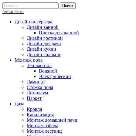
Skip
Найти:
to
terhouse.ru
content
Дизайн интерьера
Дизайн ванной
Плитка для ванной
Дизайн гостиной
Дизайн для дачи
Дизайн кухни
Дизайн спальни
Монтаж пола
Теплый пол
Водяной
Электрический
Ламинат
Стяжка пола
Линолеум
Паркет
Дача
Кровля
Канализация
Монтаж домашней печи
Монтаж забора
Монтаж лестниц