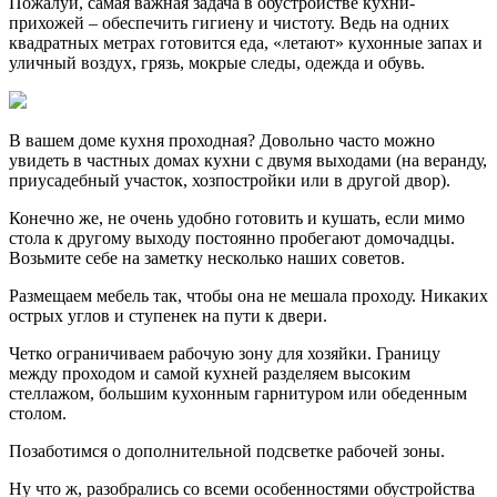
Пожалуй, самая важная задача в обустройстве кухни-
прихожей – обеспечить гигиену и чистоту. Ведь на одних
квадратных метрах готовится еда, «летают» кухонные запах и
уличный воздух, грязь, мокрые следы, одежда и обувь.
В вашем доме кухня проходная? Довольно часто можно
увидеть в частных домах кухни с двумя выходами (на веранду,
приусадебный участок, хозпостройки или в другой двор).
Конечно же, не очень удобно готовить и кушать, если мимо
стола к другому выходу постоянно пробегают домочадцы.
Возьмите себе на заметку несколько наших советов.
Размещаем мебель так, чтобы она не мешала проходу. Никаких
острых углов и ступенек на пути к двери.
Четко ограничиваем рабочую зону для хозяйки. Границу
между проходом и самой кухней разделяем высоким
стеллажом, большим кухонным гарнитуром или обеденным
столом.
Позаботимся о дополнительной подсветке рабочей зоны.
Ну что ж, разобрались со всеми особенностями обустройства