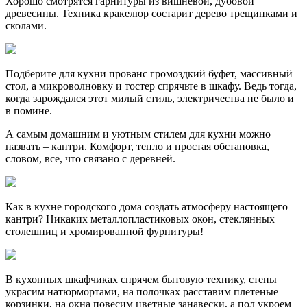
Хорошо смотрятся гарнитуры из вишневой, дубовой
древесины. Техника кракелюр состарит дерево трещинками и
сколами.
Подберите для кухни прованс громоздкий буфет, массивный
стол, а микроволновку и тостер спрячьте в шкафу. Ведь тогда,
когда зарождался этот милый стиль, электричества не было и
в помине.
А самым домашним и уютным стилем для кухни можно
назвать – кантри. Комфорт, тепло и простая обстановка,
словом, все, что связано с деревней.
Как в кухне городского дома создать атмосферу настоящего
кантри? Никаких металлопластиковых окон, стеклянных
столешниц и хромированной фурнитуры!
В кухонных шкафчиках спрячем бытовую технику, стены
украсим натюрмортами, на полочках расставим плетеные
корзинки, на окна повесим цветные занавески, а пол укроем