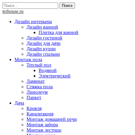
Skip
Найти:
to
terhouse.ru
content
Дизайн интерьера
Дизайн ванной
Плитка для ванной
Дизайн гостиной
Дизайн для дачи
Дизайн кухни
Дизайн спальни
Монтаж пола
Теплый пол
Водяной
Электрический
Ламинат
Стяжка пола
Линолеум
Паркет
Дача
Кровля
Канализация
Монтаж домашней печи
Монтаж забора
Монтаж лестниц