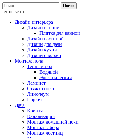
Skip
Найти:
to
terhouse.ru
content
Дизайн интерьера
Дизайн ванной
Плитка для ванной
Дизайн гостиной
Дизайн для дачи
Дизайн кухни
Дизайн спальни
Монтаж пола
Теплый пол
Водяной
Электрический
Ламинат
Стяжка пола
Линолеум
Паркет
Дача
Кровля
Канализация
Монтаж домашней печи
Монтаж забора
Монтаж лестниц