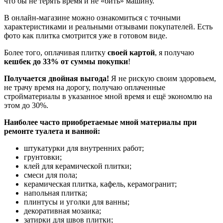
что бы не терять время и не «бить» машину.
В онлайн-магазине можно ознакомиться с точными
характеристиками и реальными отзывами покупателей. Есть
фото как плитка смотрится уже в готовом виде.
Более того, оплачивая плитку
своей картой
, я получаю
кешбек до 33% от суммы покупки
!
Получается двойная выгода!
Я не рискую своим здоровьем,
не трачу время на дорогу, получаю оплаченные
стройматериалы в указанное мной время и ещё экономлю на
этом до 30%.
Наиболее часто приобретаемые мной материалы при
ремонте туалета и ванной:
штукатурки для внутренних работ;
грунтовки;
клей для керамической плитки;
смеси для пола;
керамическая плитка, кафель, керамогранит;
напольная плитка;
плинтусы и уголки для ванны;
декоративная мозаика;
затирки для швов плитки;