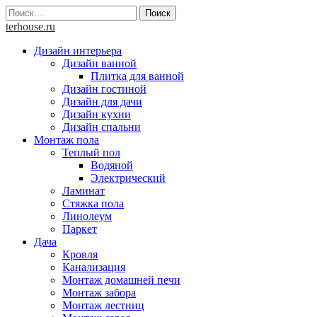
Skip
Найти:
to
terhouse.ru
content
Дизайн интерьера
Дизайн ванной
Плитка для ванной
Дизайн гостиной
Дизайн для дачи
Дизайн кухни
Дизайн спальни
Монтаж пола
Теплый пол
Водяной
Электрический
Ламинат
Стяжка пола
Линолеум
Паркет
Дача
Кровля
Канализация
Монтаж домашней печи
Монтаж забора
Монтаж лестниц