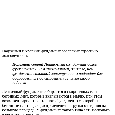
которые обматываются арматурной сеткой. Смонтированную
конструкцию также заливают бетоном.
Как заливать фундамент под дом
своими руками
Практически все варианты глобального решения проблемы
как залить фундамент для дома сводятся к простой идее:
приподнять строение на высоту, необходимую для
осуществления монтажа фундамента, смонтировать оный,
опустить на него строение. Теоретически выглядит очень
просто, практически может оказаться, что самостоятельно
можно будет лишь рассчитать сколько стоит фундамент под
стоящий дом.
Декоративная отделка помогает защитить конструкцию
фундамента от воздействия неблагоприятных погодных
условий
Если необходимо приподнять кирпичный дом, то