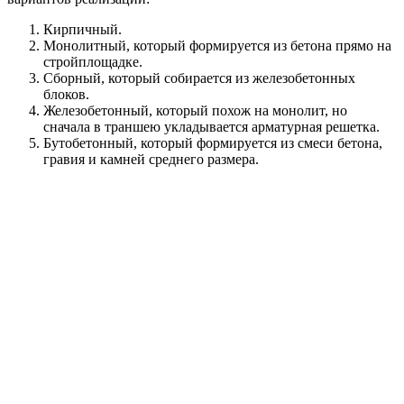
используются спецдомкраты с нагрузкой в 20-30 тонн, но тут
без специалиста не обойтись, так как кирпичная кладка не
является монолитным объектом и при малейшей ошибке
может треснуть по стыкам.
А вот для того, чтобы поднять сруб, необходимо не менее двух
домкратов грузоподъемностью от 5 тонн (оптимально
использовать 4 домкрата на небольшой дом площадью 6х6 м).
Лучше всего использовать специализированное
гидравлическое оборудование. Это дороже, но зато в разы
быстрее.
Для реконструкции фундамента дома необходим грамотный и
ответственный подход
Под дом нужно подложить пару металлических балок так,
чтобы можно было подцепить балку домкратом. Для этого
вдоль параллельных стен роются траншеи, затем при помощи
отбойного молотка или кувалды частично пробиваются
параллельные друг другу бреши в старом фундаменте, в
которые и подсовываются балки так, чтобы они торчали
минимум на полметра с каждой стороны. Поднимать сруб
необходимо с наиболее просевшего угла здания, при этом