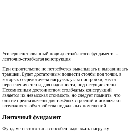
большим.
Как скорректировать фундамент под
домом
Самый простой случай – это корректировка столбчатого
фундамента. Залить фундамент под дом своими руками в этом
случае проще всего. Достаточно произвести монтаж
дополнительных столбов рядом с ненадёжными, после чего
удалить отслужившие. Столбчатый фундамент изначально не
предназначен для больших нагрузок, поэтому его
деформации, как правило, связаны со вспучиванием почвы.
Реконструкция фундамента необходима, если старое
основание дома утратило прочность и начало разрушаться
Для укрепления начавшего разрушаться старого кирпичного
фундамента существует два основных способа. Первый связан
с торкретированием бетоном: вокруг всего дома по периметру
выкапывают метровую траншею, вычищают старый
фундамент от мусора, а затем на поверхность старого