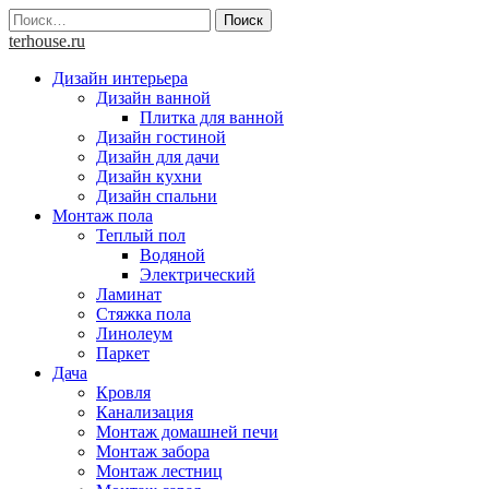
Skip
Найти:
to
terhouse.ru
content
Дизайн интерьера
Дизайн ванной
Плитка для ванной
Дизайн гостиной
Дизайн для дачи
Дизайн кухни
Дизайн спальни
Монтаж пола
Теплый пол
Водяной
Электрический
Ламинат
Стяжка пола
Линолеум
Паркет
Дача
Кровля
Канализация
Монтаж домашней печи
Монтаж забора
Монтаж лестниц