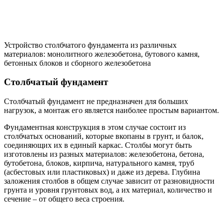
Плитный фундамент
Этот вариант – одна из разновидностей монолитного
фундамента – подходит для нестабильных грунтов, склонных
к пучению и подвижкам: песчаных, торфяников, насыщенных
глин.
Интересно!
При сезонных подвижках грунтов
плитный фундамент равномерно смещается
вместе с ними, поэтому называется также
«плавающим».
Схема устройства «плавающего» фундамента
Основой конструкции являются бетонные плиты толщиной от
30 до 100 мм, которые укладываются на подготовленное
основание из щебня и песка, отсыпанное по максимально
выровненному грунту.
Монолитный фундамент считается одним из наиболее
сложных и дорогостоящих в монтаже. Он зависим от качества
материала, и устройство его требует специфических знаний: