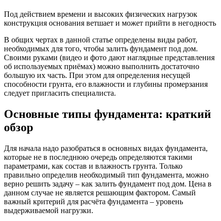
является их невысокая стоимость, но следует помнить, что
они не предназначены для тяжёлых строений и исключают
возможность обустройства подвальных помещений.
Ленточный фундамент
Фундамент этого типа способен выдержать нагрузку
большого и тяжёлого строения, и в частной застройке при
возведении коттеджей его используют чаще всего.
Надежный и крепкий фундамент обеспечит строению
долговечность
Полезный совет!
Ленточный фундамент более
функционален, чем столбчатый, дешевле, чем
фундамент сплошной конструкции, и подходит для
оборудования под строением используемого
подвала.
Ленточный фундамент собирается из кирпичных или
бетонных лент, которые вкапываются в землю, при этом
возможен вариант ленточного фундамента с опорой на