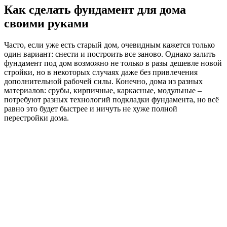
способности грунта, его влажности и глубины промерзания
следует пригласить специалиста.
Основные типы фундамента: краткий
обзор
Для начала надо разобраться в основных видах фундамента,
которые не в последнюю очередь определяются такими
параметрами, как состав и влажность грунта. Только
правильно определив необходимый тип фундамента, можно
верно решить задачу – как залить фундамент под дом. Цена в
данном случае не является решающим фактором. Самый
важный критерий для расчёта фундамента – уровень
выдерживаемой нагрузки.
Устройство столбчатого фундамента из различных
материалов: монолитного железобетона, бутового камня,
бетонных блоков и сборного железобетона