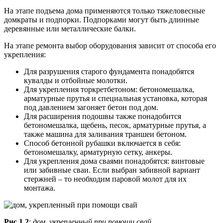
На этапе подъема дома применяются только тяжеловесные
домкраты и подпорки. Подпорками могут быть длинные
деревянные или металлические балки.
На этапе ремонта выбор оборудования зависит от способа его
укрепления:
Для разрушения старого фундамента понадобятся
кувалды и отбойные молотки.
Для укрепления торкретбетоном: бетономешалка,
арматурные прутья и специальная установка, которая
под давлением загоняет бетон под дом.
Для расширения подошвы также понадобится
бетономешалка, щебень, песок, арматурные прутья, а
также машина для заливания траншеи бетоном.
Способ бетонной рубашки включается в себя:
бетономешалку, арматурную сетку, анкеры.
Для укрепления дома сваями понадобятся: винтовые
или забивные сваи. Если выбран забивной вариант
стержней – то необходим паровой молот для их
монтажа.
Рис 1.2
:
дом, укрепленный при помощи свай