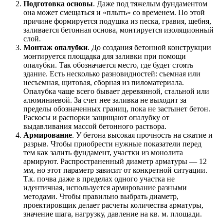
Подготовка основы
. Даже под тяжелым фундаментом
она может смещаться и «плыть» со временем. По этой
причине формируется подушка из песка, гравия, щебня,
заливается бетонная основа, монтируется изоляционный
слой.
Монтаж опалубки
. До создания бетонной конструкции
монтируется площадка для заливки при помощи
опалубки. Так обозначается место, где будет стоять
здание. Есть несколько разновидностей: съемная или
несъемная, щитовая, сборная из пиломатериала.
Опалубка чаще всего бывает деревянной, стальной или
алюминиевой. За счет нее заливка не выходит за
пределы обозначенных границ, пока не застынет бетон.
Раскосы и распорки защищают опалубку от
выдавливания массой бетонного раствора.
Армирование
. У бетона высокая прочность на сжатие и
разрыв. Чтобы приобрести нужные показатели перед
тем как залить фундамент, участки из монолита
армируют. Распространенный диаметр арматуры — 12
мм, но этот параметр зависит от конкретной ситуации.
Т.к. почва даже в пределах одного участка не
идентичная, используется армирование разными
методами. Чтобы правильно выбрать диаметр,
проектировщик делает расчеты количества арматуры,
значение шага, нагрузку, давление на кв. м. площади.