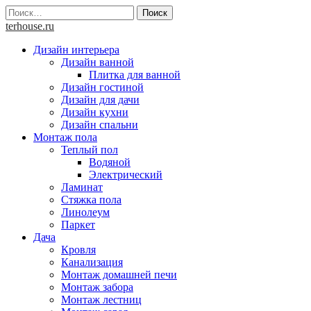
Skip
Найти:
to
terhouse.ru
content
Дизайн интерьера
Дизайн ванной
Плитка для ванной
Дизайн гостиной
Дизайн для дачи
Дизайн кухни
Дизайн спальни
Монтаж пола
Теплый пол
Водяной
Электрический
Ламинат
Стяжка пола
Линолеум
Паркет
Дача
Кровля
Канализация
Монтаж домашней печи
Монтаж забора
Монтаж лестниц