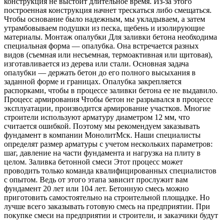
конструкция не выстоит длительное время. Из-за этого
построенная конструкция начнет трескаться либо смещаться.
Чтобы основание было надежным, мы укладываем, а затем
утрамбовываем подушки из песка, щебень и изолирующие
материалы. Монтаж опалубки Для заливки бетона необходима
специальная форма — опалубка. Она встречается разных
видов (съемная или несъемная, термоактивная или щитовая),
изготавливается из дерева или стали. Основная задача
опалубки — держать бетон до его полного высыхания в
заданной форме и границах. Опалубка закрепляется
распорками, чтобы в процессе заливки бетона ее не выдавило.
Процесс армирования Чтобы бетон не разрывался в процессе
эксплуатации, производится армирование участков. Многие
строители используют арматуру диаметром 12 мм, что
считается ошибкой. Поэтому мы рекомендуем заказывать
фундамент в компании МонолитМск. Наши специалисты
определят размер арматуры с учетом нескольких параметров:
шаг, давление на части фундамента и нагрузка на плиту в
целом. Заливка бетонной смеси Этот процесс может
проводить только команда квалифицированных специалистов
с опытом. Ведь от этого этапа зависит прослужит вам
фундамент 20 лет или 104 лет. Бетонную смесь можно
приготовить самостоятельно на строительной площадке. Но
лучше всего заказывать готовую смесь на предприятии. При
покупке смеси на предприятии и строители, и заказчики будут