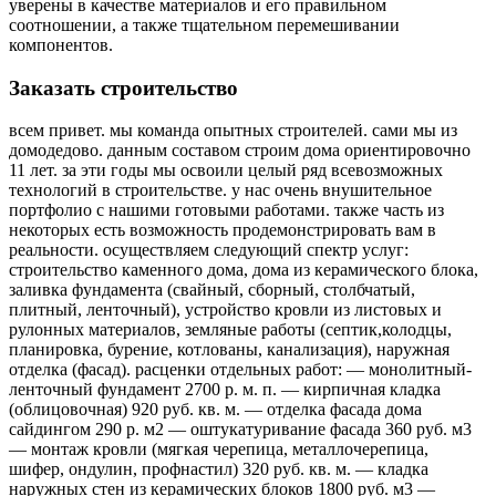
уверены в качестве материалов и его правильном
соотношении, а также тщательном перемешивании
компонентов.
Заказать строительство
всем привет. мы команда опытных строителей. сами мы из
домодедово. данным составом строим дома ориентировочно
11 лет. за эти годы мы освоили целый ряд всевозможных
технологий в строительстве. у нас очень внушительное
портфолио с нашими готовыми работами. также часть из
некоторых есть возможность продемонстрировать вам в
реальности. осуществляем следующий спектр услуг:
строительство каменного дома, дома из керамического блока,
заливка фундамента (свайный, сборный, столбчатый,
плитный, ленточный), устройство кровли из листовых и
рулонных материалов, земляные работы (септик,колодцы,
планировка, бурение, котлованы, канализация), наружная
отделка (фасад). расценки отдельных работ: — монолитный-
ленточный фундамент 2700 р. м. п. — кирпичная кладка
(облицовочная) 920 руб. кв. м. — отделка фасада дома
сайдингом 290 р. м2 — оштукатуривание фасада 360 руб. м3
— монтаж кровли (мягкая черепица, металлочерепица,
шифер, ондулин, профнастил) 320 руб. кв. м. — кладка
наружных стен из керамических блоков 1800 руб. м3 —