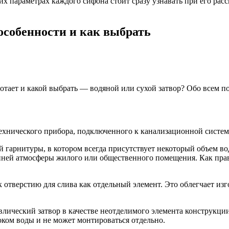
х параметрах каждого сифона стоит сразу узнавать при его рас
особенности и как выбрать
ботает и какой выбрать — водяной или сухой затвор? Обо всем по
хнического прибора, подключенного к канализационной системе
й гарнитуры, в котором всегда присутствует некоторый объем в
ней атмосферы жилого или общественного помещения. Как прав
отверстию для слива как отдельный элемент. Это облегчает изг
влический затвор в качестве неотделимого элемента конструкц
током воды и не может монтироваться отдельно.