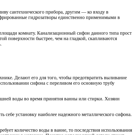
иву сантехнического прибора, другим — ко входу в
 гофрированные гидрозатворы единственно применимыми в
о площади комнату. Канализационный сифон данного типа прост
той поверхности быстрее, чем на гладкой, скапливаются
.
нике. Делают его для того, чтобы предотвратить выливание
 использовании сифона с переливом его основную трубу
лишней воды во время принятия ванны или стирки. Хозяин
лить себе установку наиболее надежного металлического сифона.
ебует количество воды в ванне, то последствия использования