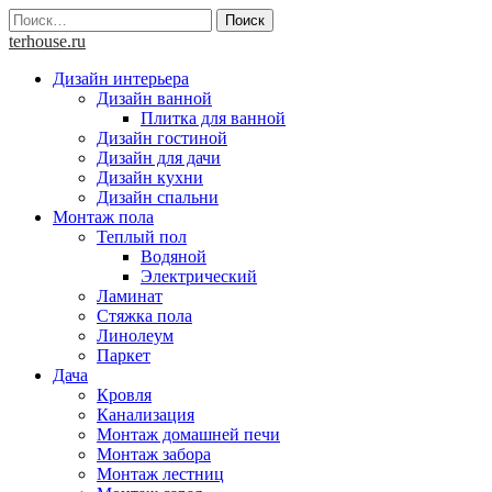
Skip
Найти:
to
terhouse.ru
content
Дизайн интерьера
Дизайн ванной
Плитка для ванной
Дизайн гостиной
Дизайн для дачи
Дизайн кухни
Дизайн спальни
Монтаж пола
Теплый пол
Водяной
Электрический
Ламинат
Стяжка пола
Линолеум
Паркет
Дача
Кровля
Канализация
Монтаж домашней печи
Монтаж забора
Монтаж лестниц