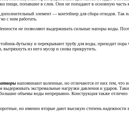
чки пищи, попавшие в слив. Они не попадают в основную часть к
дополнительный элемент — контейнер для сбора отходов. Так н
ко с ним работать.
бенности не позволяют выдерживать сильные напоры воды. Поэт
тойник-бутылку и перекрывают трубу для воды, приходит пора 
 вытряхнуть из него мусор и снова прикрутить.
затворы
напоминают коленные, но отличаются от них тем, что им
м выдерживать экстремальные нагрузки давления и ударов. Так
ольшие объемы воды непрерывно. Конструкция также отлично за
ротные, но именно вторые дают высокую степень надежности в 