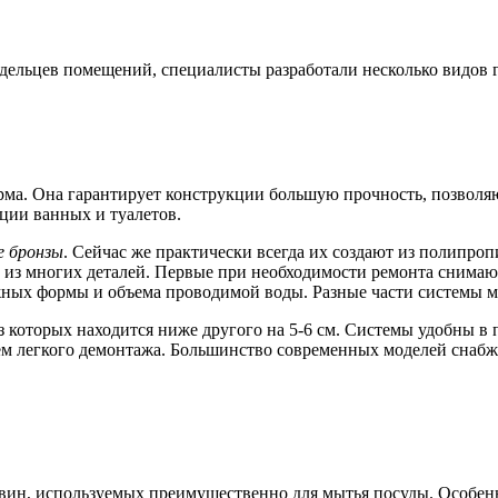
дельцев помещений, специалисты разработали несколько видов 
ма. Она гарантирует конструкции большую прочность, позволя
ции ванных и туалетов.
е бронзы
. Сейчас же практически всегда их создают из полипро
 из многих деталей. Первые при необходимости ремонта снимают
жных формы и объема проводимой воды. Разные части системы м
з которых находится ниже другого на 5-6 см. Системы удобны в 
тем легкого демонтажа. Большинство современных моделей сна
ин, используемых преимущественно для мытья посуды. Особенн