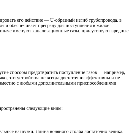
ировать его действие — U-образный изгиб трубопровода, в
ы и обеспечивает преграду для поступления в жилое
к иначе именуют канализационные газы, присутствуют вредные
ругие способы предотвратить поступление газов — например,
о, эти устройства не всегда достаточно эффективны и не
 совместно с любыми дополнительными приспособлениями.
спространены следующие виды:
льные нагрузки. Длина водяного столба достаточно велика,