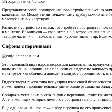
Представляют собой полипропиленовые трубы с гибкой складча
канализацию. Между этими точками саму трубку можно изгиба
малогабаритных квартирах.
Разместив устройство так, как того требует пространство по
в монтаже. Из минусов — сравнительно быстрое изнашивание и 
твердые частички — волосы, пища, кусочки мыла и пр. Если хоз
Сифоны с переливами
Это отдельный вид гидрозатворов для канализации, предусмат
воды из ванны, раковины на пол, если она вдруг по каким-то 
монтируют как обычно, а дополнительную подсоединяют к отв
Гидрозатворы такого типа популярны из-за своей безопасности
может понести дополнительные финансовые расходы на оплату
Собираясь установить у себя сифон с переливом, стоит грамотн
А те, в жилищах которых немного пространства, получат выго
Еще один важный нюанс — выбор перелива по его пропускной с