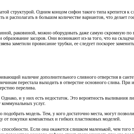
той структурой. Одним концом сифон такого типа крепится к сл
ть и располагать в большом количестве вариантов, что делает
д ванной, раковиной, можно оборудовать даже самую скромную п
образование засоров. Они возникают из-за того, что на складча
яева заметили провисание трубки, ее следует поскорее заменить
ривающий наличие дополнительного сливного отверстия в сантех
причинам перестала выходить в отверстие основного слива. При
ерстию перелива.
. Однако, и у них есть недостаток. Это вероятность выливания 
 коммунальных услуг.
о подобрать модель. Тем, у кого достаточно места, могут позво
ду от покупки компактных и гибких пластиковых моделей.
пособности. Если она окажется слишком маленькой, чем того тр