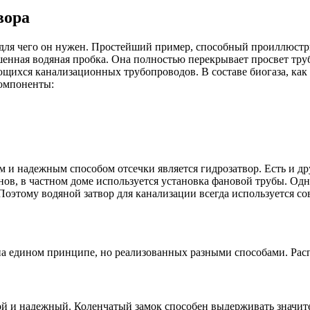
вора
и для чего он нужен. Простейший пример, способный проиллюстр
енная водяная пробка. Она полностью перекрывает просвет труб
ющихся канализационных трубопроводов. В составе биогаза, ка
компоненты:
 и надежным способом отсечки является гидрозатвор. Есть и д
, в частном доме используется установка фановой трубы. Однак
 Поэтому водяной затвор для канализации всегда используется
на едином принципе, но реализованных разными способами. Ра
й и надежный. Коленчатый замок способен выдерживать значите