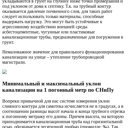
укладываются в грунт на глубину ниже точки промерзания и
под уклоном от дома к септику. Т.к. на трубный контур
оказывается давление почвенного слоя, для таких работ
следует использовать только материалы, способные
выдержать нагрузку. Это могут быть устойчивые к
агрессивному воздействию внешней среды
асбестоцементные, чугунные или пластиковые
канализационные трубы, предназначенные для погружения в
грунт.
Немаловажное значение для правильного функционирования
канализации на улице – утепление трубопроводной
магистрали.
Минимальный и максимальный уклон
канализации на 1 погонный метр по СНиПу
Вопреки привычной для нас системе измерения уклон
сливного контура для самотека исчисляется не в градусах, а в
соотношении разницы высот начала и конца трубного отрезка
к погонному метражу его длины. Причем высота, на которую
приподнимается канализационная труба над горизонтальной
осью, обозначается десятичной дробью (промилле, ‰). Так,