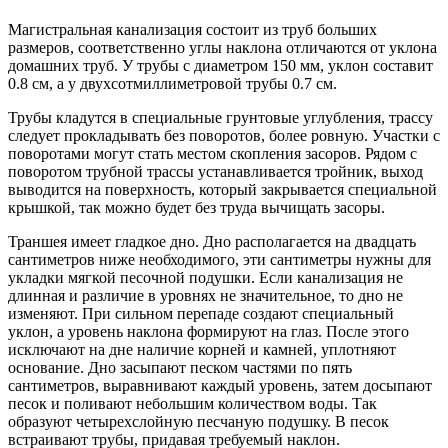
Магистральная канализация состоит из труб больших
размеров, соответственно углы наклона отличаются от уклона
домашних труб. У трубы с диаметром 150 мм, уклон составит
0.8 см, а у двухсотмиллиметровой трубы 0.7 см.
Трубы кладутся в специальные грунтовые углубления, трассу
следует прокладывать без поворотов, более ровную. Участки с
поворотами могут стать местом скопления засоров. Рядом с
поворотом трубной трассы устанавливается тройник, выход
выводится на поверхность, который закрывается специальной
крышкой, так можно будет без труда вычищать засоры.
Траншея имеет гладкое дно. Дно располагается на двадцать
сантиметров ниже необходимого, эти сантиметры нужны для
укладки мягкой песочной подушки. Если канализация не
длинная и различие в уровнях не значительное, то дно не
изменяют. При сильном перепаде создают специальный
уклон, а уровень наклона формируют на глаз. После этого
исключают на дне наличие корней и камней, уплотняют
основание. Дно засыпают песком частями по пять
сантиметров, выравнивают каждый уровень, затем досыпают
песок и поливают небольшим количеством воды. Так
образуют четырехслойную песчаную подушку. В песок
встраивают трубы, придавая требуемый наклон.