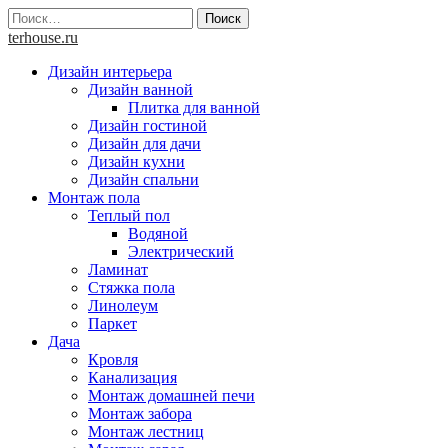
Skip
Найти:
to
terhouse.ru
content
Дизайн интерьера
Дизайн ванной
Плитка для ванной
Дизайн гостиной
Дизайн для дачи
Дизайн кухни
Дизайн спальни
Монтаж пола
Теплый пол
Водяной
Электрический
Ламинат
Стяжка пола
Линолеум
Паркет
Дача
Кровля
Канализация
Монтаж домашней печи
Монтаж забора
Монтаж лестниц