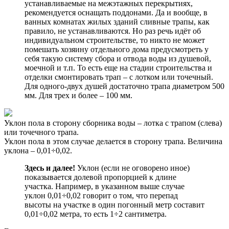
устанавливаемые на межэтажных перекрытиях,
рекомендуется оснащать поддонами. Да и вообще, в
ванных комнатах жилых зданий сливные трапы, как
правило, не устанавливаются. Но раз речь идёт об
индивидуальном строительстве, то никто не может
помешать хозяину отдельного дома предусмотреть у
себя такую систему сбора и отвода воды из душевой,
моечной и т.п. То есть еще на стадии строительства и
отделки смонтировать трап – с лотком или точечный.
Для одного-двух душей достаточно трапа диаметром 500
мм. Для трех и более – 100 мм.
Уклон пола в сторону сборника воды – лотка с трапом (слева)
или точечного трапа.
Уклон пола в этом случае делается в сторону трапа. Величина
уклона – 0,01÷0,02.
Здесь и далее!
Уклон (если не оговорено иное)
показывается долевой пропорцией к длине
участка. Например, в указанном выше случае
уклон 0,01÷0,02 говорит о том, что перепад
высоты на участке в один погонный метр составит
0,01÷0,02 метра, то есть 1÷2 сантиметра.