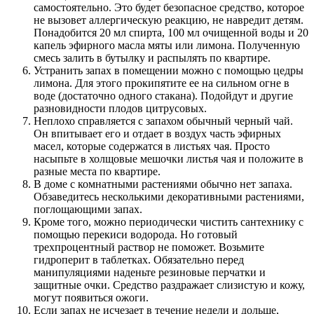
самостоятельно. Это будет безопасное средство, которое
не вызовет аллергическую реакцию, не навредит детям.
Понадобится 20 мл спирта, 100 мл очищенной воды и 20
капель эфирного масла мяты или лимона. Полученную
смесь залить в бутылку и распылять по квартире.
Устранить запах в помещении можно с помощью цедры
лимона. Для этого прокипятите ее на сильном огне в
воде (достаточно одного стакана). Подойдут и другие
разновидности плодов цитрусовых.
Неплохо справляется с запахом обычный черный чай.
Он впитывает его и отдает в воздух часть эфирных
масел, которые содержатся в листьях чая. Просто
насыпьте в холщовые мешочки листья чая и положите в
разные места по квартире.
В доме с комнатными растениями обычно нет запаха.
Обзаведитесь несколькими декоративными растениями,
поглощающими запах.
Кроме того, можно периодически чистить сантехнику с
помощью перекиси водорода. Но готовый
трехпроцентный раствор не поможет. Возьмите
гидроперит в таблетках. Обязательно перед
манипуляциями наденьте резиновые перчатки и
защитные очки. Средство раздражает слизистую и кожу,
могут появиться ожоги.
Если запах не исчезает в течение недели и дольше,