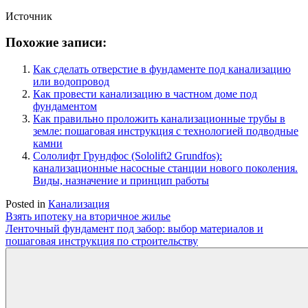
Источник
Похожие записи:
Как сделать отверстие в фундаменте под канализацию
или водопровод
Как провести канализацию в частном доме под
фундаментом
Как правильно проложить канализационные трубы в
земле: пошаговая инструкция с технологией подводные
камни
Сололифт Грундфос (Sololift2 Grundfos):
канализационные насосные станции нового поколения.
Виды, назначение и принцип работы
Posted in
Канализация
Навигация
Взять ипотеку на вторичное жилье
Ленточный фундамент под забор: выбор материалов и
по
пошаговая инструкция по строительству
записям