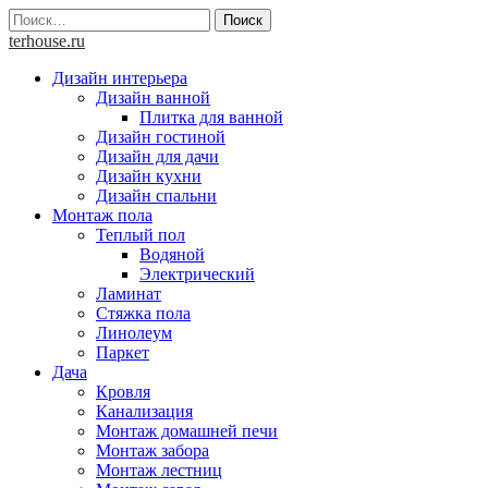
Skip
Найти:
to
terhouse.ru
content
Дизайн интерьера
Дизайн ванной
Плитка для ванной
Дизайн гостиной
Дизайн для дачи
Дизайн кухни
Дизайн спальни
Монтаж пола
Теплый пол
Водяной
Электрический
Ламинат
Стяжка пола
Линолеум
Паркет
Дача
Кровля
Канализация
Монтаж домашней печи
Монтаж забора
Монтаж лестниц