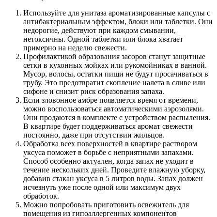
Используйте для унитаза ароматизированные капсулы с
антибактериальным эффектом, блоки или таблетки. Они
недорогие, действуют при каждом смывании,
нетоксичны. Одной таблетки или блока хватает
примерно на неделю свежести.
Профилактикой образования засоров станут защитные
сетки в кухонных мойках или рукомойниках в ванной.
Мусор, волосы, остатки пищи не будут просачиваться в
трубу. Это предотвратит скопление налета в сливе или
сифоне и снизит риск образования запаха.
Если зловонное амбре появляется время от времени,
можно воспользоваться автоматическими аэрозолями.
Они продаются в комплекте с устройством распыления.
В квартире будет поддерживаться аромат свежести
постоянно, даже при отсутствии жильцов.
Обработка всех поверхностей в квартире раствором
уксуса поможет в борьбе с неприятными запахами.
Способ особенно актуален, когда запах не уходит в
течение нескольких дней. Проведите влажную уборку,
добавив стакан уксуса в 5 литров воды. Запах должен
исчезнуть уже после одной или максимум двух
обработок.
Можно попробовать приготовить освежитель для
помещения из гипоаллергенных компонентов