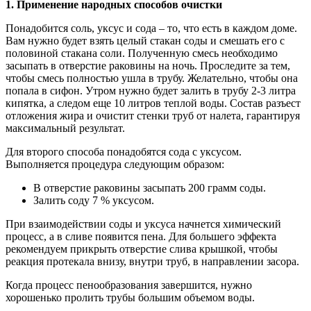
1. Применение народных способов очистки
Понадобится соль, уксус и сода – то, что есть в каждом доме.
Вам нужно будет взять целый стакан соды и смешать его с
половиной стакана соли. Полученную смесь необходимо
засыпать в отверстие раковины на ночь. Проследите за тем,
чтобы смесь полностью ушла в трубу. Желательно, чтобы она
попала в сифон. Утром нужно будет залить в трубу 2-3 литра
кипятка, а следом еще 10 литров теплой воды. Состав разъест
отложения жира и очистит стенки труб от налета, гарантируя
максимальный результат.
Для второго способа понадобятся сода с уксусом.
Выполняется процедура следующим образом:
В отверстие раковины засыпать 200 грамм соды.
Залить соду 7 % уксусом.
При взаимодействии соды и уксуса начнется химический
процесс, а в сливе появится пена. Для большего эффекта
рекомендуем прикрыть отверстие слива крышкой, чтобы
реакция протекала внизу, внутри труб, в направлении засора.
Когда процесс пенообразования завершится, нужно
хорошенько пролить трубы большим объемом воды.