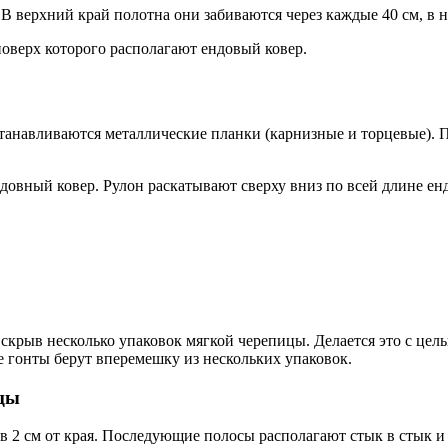
 верхний край полотна они забиваются через каждые 40 см, в н
поверх которого располагают ендовый ковер.
танавливаются металлические планки (карнизные и торцевые). Пр
вный ковер. Рулон раскатывают сверху вниз по всей длине ендов
 вскрыв несколько упаковок мягкой черепицы. Делается это с це
е гонты берут вперемешку из нескольких упаковок.
ицы
ив 2 см от края. Последующие полосы располагают стык в стык