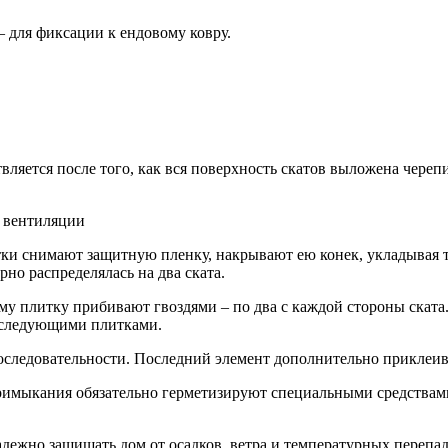
 для фиксации к ендовому ковру.
ляется после того, как вся поверхность скатов выложена череп
й вентиляции
ки снимают защитную пленку, накрывают ею конек, укладывая т
рно распределялась на два ската.
у плитку прибивают гвоздями – по два с каждой стороны ската.
последующими плитками.
оследовательности. Последний элемент дополнительно приклеи
римыкания обязательно герметизируют специальными средствам
дежно защищать дом от осадков, ветра и температурных перепад