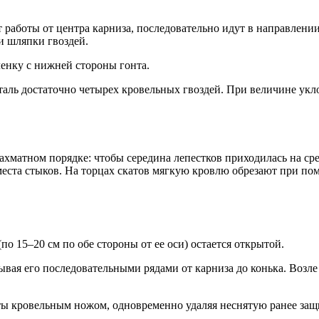
аботы от центра карниза, последовательно идут в направлении 
и шляпки гвоздей.
енку с нижней стороны гонта.
еталь достаточно четырех кровельных гвоздей. При величине укл
матном порядке: чтобы середина лепестков приходилась на с
еста стыков. На торцах скатов мягкую кровлю обрезают при по
о 15–20 см по обе стороны от ее оси) остается открытой.
ая его последовательными рядами от карниза до конька. Возле
нты кровельным ножом, одновременно удаляя неснятую ранее за