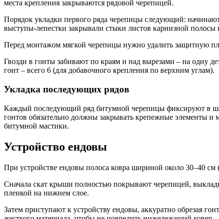
места крепления закрываются рядовой черепицей.
Порядок укладки первого ряда черепицы следующий: начинают р
выступы-лепестки закрывали стыки листов карнизной полосы 
Перед монтажом мягкой черепицы нужно удалить защитную пл
Гвозди в гонты забивают по краям и над вырезами – на одну д
гонт – всего 6 (для добавочного крепления по верхним углам).
Укладка последующих рядов
Каждый последующий ряд битумной черепицы фиксируют в шах
гонтов обязательно должны закрывать крепежные элементы и м
битумной мастики.
Устройство ендовы
При устройстве ендовы полоса ковра шириной около 30–40 см (п
Сначала скат крыши полностью покрывают черепицей, выкладыв
пленкой на нижнем слое.
Затем приступают к устройству ендовы, аккуратно обрезая го
жесткого материала, чтобы не повредить нижележащий ковер.