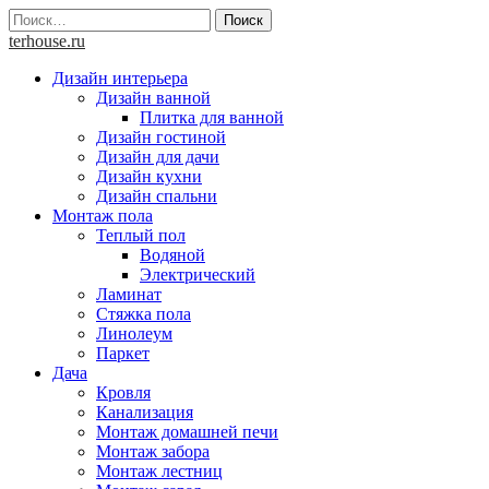
Skip
Найти:
to
terhouse.ru
content
Дизайн интерьера
Дизайн ванной
Плитка для ванной
Дизайн гостиной
Дизайн для дачи
Дизайн кухни
Дизайн спальни
Монтаж пола
Теплый пол
Водяной
Электрический
Ламинат
Стяжка пола
Линолеум
Паркет
Дача
Кровля
Канализация
Монтаж домашней печи
Монтаж забора
Монтаж лестниц