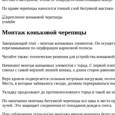
По краям черепицы наносится тонкий слой битумной мастики –
youtube
Монтаж коньковой черепицы
Завершающий этап – монтаж коньковых элементов. Он осуществ
переламывании по перфорации карнизной полосы.
Читайте также: технические решения для устройства коньково
Начинают монтаж коньковых элементов с торца. С первой плит
совпал с самой верхней линией конька, а длина сторон равноме
Верх кровли подвергается сильным ветровым нагрузкам, поэтом
Места, в которые забивались гвозди, должны перекрываться 
Укладку продолжают до противоположного торца в такой же п
По окончании монтажа битумной черепицы все швы и места п
лучей. Это защищает соединения от попадания дождя и снега.
При соблюдении технологии монтажа мягкая черепица будет на