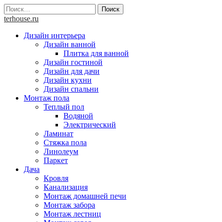
Skip
Найти:
to
terhouse.ru
content
Дизайн интерьера
Дизайн ванной
Плитка для ванной
Дизайн гостиной
Дизайн для дачи
Дизайн кухни
Дизайн спальни
Монтаж пола
Теплый пол
Водяной
Электрический
Ламинат
Стяжка пола
Линолеум
Паркет
Дача
Кровля
Канализация
Монтаж домашней печи
Монтаж забора
Монтаж лестниц