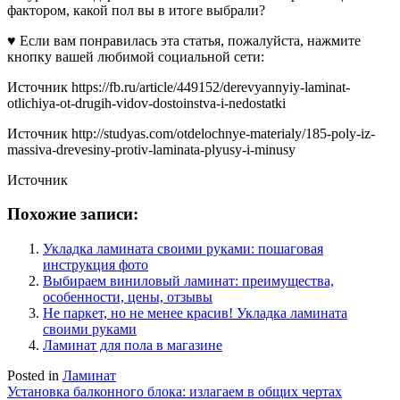
фактором, какой пол вы в итоге выбрали?
♥ Если вам понравилась эта статья, пожалуйста, нажмите
кнопку вашей любимой социальной сети:
Источник
https://fb.ru/article/449152/derevyannyiy-laminat-
otlichiya-ot-drugih-vidov-dostoinstva-i-nedostatki
Источник
http://studyas.com/otdelochnye-materialy/185-poly-iz-
massiva-drevesiny-protiv-laminata-plyusy-i-minusy
Источник
Похожие записи:
Укладка ламината своими руками: пошаговая
инструкция фото
Выбираем виниловый ламинат: преимущества,
особенности, цены, отзывы
Не паркет, но не менее красив! Укладка ламината
своими руками
Ламинат для пола в магазине
Posted in
Ламинат
Навигация
Установка балконного блока: излагаем в общих чертах