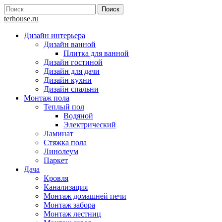
Skip
Найти:
to
terhouse.ru
content
Дизайн интерьера
Дизайн ванной
Плитка для ванной
Дизайн гостиной
Дизайн для дачи
Дизайн кухни
Дизайн спальни
Монтаж пола
Теплый пол
Водяной
Электрический
Ламинат
Стяжка пола
Линолеум
Паркет
Дача
Кровля
Канализация
Монтаж домашней печи
Монтаж забора
Монтаж лестниц