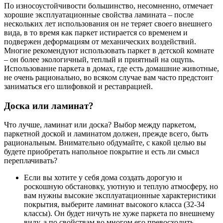
По износоустойчивости большинство, несомненно, отмечает
хорошие эксплуатационные свойства ламината – после
нескольких лет использования он не теряет своего внешнего
вида, в то время как паркет истирается со временем и
подвержен деформациям от механических воздействий.
Многие рекомендуют использовать паркет в детской комнате
– он более экологичный, теплый и приятный на ощупь.
Использование паркета в домах, где есть домашние животные,
не очень рационально, во всяком случае вам часто предстоит
заниматься его шлифовкой и реставрацией.
Доска или ламинат?
Что лучше, ламинат или доска? Выбор между паркетом,
паркетной доской и ламинатом должен, прежде всего, быть
рациональным. Внимательно обдумайте, с какой целью вы
будете приобретать напольное покрытие и есть ли смысл
переплачивать?
Если вы хотите у себя дома создать дорогую и
роскошную обстановку, уютную и теплую атмосферу, но
вам нужны высокие эксплуатационные характеристики
покрытия, выберите ламинат высокого класса (32-34
классы). Он будет ничуть не хуже паркета по внешнему
виду, а по свойствам во многом его превосходить.