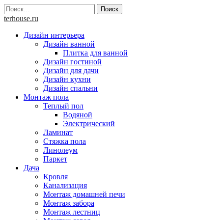
Skip
Найти:
to
terhouse.ru
content
Дизайн интерьера
Дизайн ванной
Плитка для ванной
Дизайн гостиной
Дизайн для дачи
Дизайн кухни
Дизайн спальни
Монтаж пола
Теплый пол
Водяной
Электрический
Ламинат
Стяжка пола
Линолеум
Паркет
Дача
Кровля
Канализация
Монтаж домашней печи
Монтаж забора
Монтаж лестниц