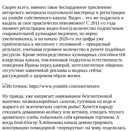
Скорее всего, именно такое беспардонное присвоение
авторского материала подтолкнуло мастерицу к регистрации
на youtube собственного канала. Видео – его же подделать и
выдать за свое практически невозможно! С 2011-го года
(момент регистрации видео-блога) количество подписчиков
очаровательной кулинарки медленно, но верно
увеличивалось, и на начало 2020-го эта цифра уже
приблизилась к миллиону с половиной – прекрасный
результат, учитывая огромное количество в рунете подобных
ресурсов. Кроме непосредственно кулинарных способностей
владелицы канала, поклонников подкупила естественность
поведения Ирины перед камерой, интеллигентное общение,
отсутствие навязчивой рекламы и модных сейчас
рассуждений о здоровом образе жизни.
Источник: https://www.youtube.com/user/neravu
Ну правда, уже напрягает навязывание безглютеновой
выпечки, низкокалорийных салатов, супчиков на воде и
жаркого из экзотических сортов рыбы! Хочется народу
откушать домашнюю колбасу или ветчину, отведать теплого
ароматного хлеба, побаловать себя кремовым тортиком. А
когда food-блогер Хлебникова начала демонстрировать
консервацию помидорной «перекрутки» на зиму, поделилась