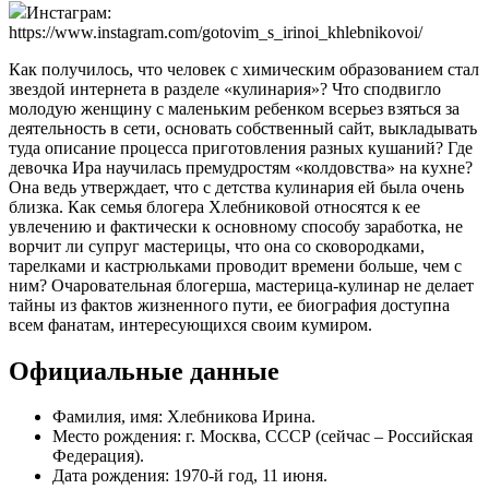
Инстаграм:
https://www.instagram.com/gotovim_s_irinoi_khlebnikovoi/
Как получилось, что человек с химическим образованием стал
звездой интернета в разделе «кулинария»? Что сподвигло
молодую женщину с маленьким ребенком всерьез взяться за
деятельность в сети, основать собственный сайт, выкладывать
туда описание процесса приготовления разных кушаний? Где
девочка Ира научилась премудростям «колдовства» на кухне?
Она ведь утверждает, что с детства кулинария ей была очень
близка. Как семья блогера Хлебниковой относятся к ее
увлечению и фактически к основному способу заработка, не
ворчит ли супруг мастерицы, что она со сковородками,
тарелками и кастрюльками проводит времени больше, чем с
ним? Очаровательная блогерша, мастерица-кулинар не делает
тайны из фактов жизненного пути, ее биография доступна
всем фанатам, интересующихся своим кумиром.
Официальные данные
Фамилия, имя: Хлебникова Ирина.
Место рождения: г. Москва, СССР (сейчас – Российская
Федерация).
Дата рождения: 1970-й год, 11 июня.