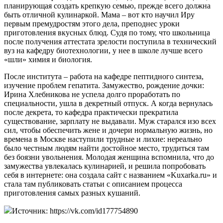
планирующая создать крепкую семью, прежде всего должна
быть отличной кулинаркой. Мама – вот кто научил Иру
первым премудростям этого дела, преподнес уроки
приготовления вкусных блюд. Судя по тому, что школьница
после получения аттестата зрелости поступила в технический
вуз на кафедру биотехнологии, у нее в школе лучше всего
«шли» химия и биология.
После института – работа на кафедре пептидного синтеза,
изучение проблем гепатита. Замужество, рождение дочки:
Ирина Хлебникова не успела долго проработать по
специальности, ушла в декретный отпуск. А когда вернулась
после декрета, то кафедра практически прекратила
существование, зарплату не выдавали. Муж старался изо всех
сил, чтобы обеспечить жене и дочери нормальную жизнь, но
времена в Москве наступили трудные и лихие: нереально
было честным людям найти достойное место, трудиться там
без боязни увольнения. Молодая женщина вспомнила, что до
замужества увлекалась кулинарией, и решила попробовать
себя в интернете: она создала сайт с названием «Kuхarka.ru» и
стала там публиковать статьи с описанием процесса
приготовления самых разных кушаний.
Источник: https://vk.com/id177754890