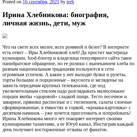
Posted on
16 сентября, 2021
by
terh
Ирина Хлебникова: биография,
личная жизнь, дети, муж
Что на свете всех милее, всех румяней и белее? В интернете
есть ответ – Иры Хлебниковой хлеб! Да простит мастерица
кулинарии, food-блогер и владелица популярного сайта такое
панибратское обращение, но ее ролики с выпеканием хлеба по
разным национальным традициям пользуются в сети
огромным успехом. А какие у нее выходят булки и рулеты,
торты большие и порционные – вкуснота и загляденье на
зависть передачам крупных телеканалов, где под
увеличительным стеклом надо разглядывать малюсенькие
порции якобы «здоровой» сладкой пищи. Тесто песочное и
заварное, пряники расписные и с тиснением, салаты слоеные
сформированные, в емкостях и горкой, «крошка-картошка» с
десятком начинок – уже хочется приготовить и попробовать!
Ирина Хлебникова много лет покоряет интернет своими
кулинарными талантами, а ее Ютуб канал, Инстаграм каждый
день получают восторженные отзывы от фанатов.