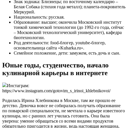
Знак зодиака: Близнецы; по восточному календарю –
Белая Собака (стихия года металл); планета-покровитель
Меркурий.
Национальность: русская.
Образование: высшее; окончила Московский институт
тонкой химической технологии (до 1992-го года, сейчас
– Московский технологический университет), кафедра
биотехнологии.
Род деятельности: food-блогер, youtube-блогер,
основательница сайта «Kuharka.ru».
Семейное положение, дети: замужем, есть дочь и сын.
Юные годы, студенчество, начало
кулинарной карьеры в интернете
Инстаграм:
https://www.instagram.com/gotovim_s_irinoi_khlebnikovoi/
Родилась Ирина Хлебникова в Москве, там же прошло ее
детство. Девочка вовсе не собиралась получать образование
по поварской специальности, не мечтала о карьере известного
кулинара, но с ранних лет училась готовить. Она была
уверена: умение обращаться со всеми видами продуктов
обязательно пригодится в жизни, ведь настоящая женщина,