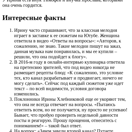
она очень гордится.
Интересные факты
Ирину часто спрашивают, что за классная мелодия
играет в заставке к ее сюжетам на Ютубе. Женщина
ответила в видео «Ответы на вопросы»: «Авторов, к
сожалению, не знаю. Такие мелодии пишут на заказ,
данная музыка нам понравилась, и мы ее купили –
решили, что она подойдет к блогу».
В 2016-м году в онлайн-интервью кулинарка ответила
на претензию зрителей, что под видео никогда не
размещает рецепты блюд: «К сожалению, это условие
тех, кто канал разрабатывает и продвигает, ничего не
могу сделать». Сейчас под каждый сюжетом уже идет
текст – по всей видимости, условия договора
изменились.
Поклонники Ирины Хлебниковой еще ее укоряют тем,
что она не всегда отвечает на вопросы. «Пытаюсь
ответить всем, но не получается, ну просто не успеваю!
Бывает, что пробую проверить недельной давности
посты и реагирую. Прошу прощения, отнеситесь с
пониманием!» – такой был ответ.
На вопрос: «Зачем завели второй канал? Путаете