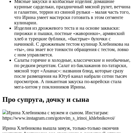
Мясные закуски и колбасные изделия: домашние
куриные сардельки, праздничный мясной рулет, ветчина
и галантин, террин из свиной рульки – малая часть того,
что Ирина умеет мастерски готовить в этом сегменте
кулинарии.
Изделия из дрожжевого теста и на основе закваски:
пирожки и пышки, постные «жаворонки», армянский
хлеб и турецкие бублики, «быстрые» булочки с
начинкой. С дрожжевым тестом кулинар Хлебникова на
«ты», она знает все тонкости обращения с тестом, ловко
с ним управляется.
Салаты горячие и холодные, классические и необычные,
по редким рецептам. Салат из баклажанов по-татарски,
мясной торт «Ананас»: названия блюд, которые сразу
после размещения на Ютуб канал набрали сотни тысяч
просмотров. А пикантная закуска по-корейски стала
мега-хитом у поклонников Ирины.
Про супруга, дочку и сына
Ирина Хлебникова с мужем и сыном. Инстаграм:
https://www.instagram.com/gotovim_s_irinoi_khlebnikovoi/
Ирина Хлебникова вышла замуж, только-только окончив