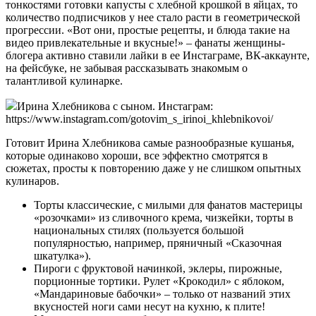
тонкостями готовки капусты с хлебной крошкой в яйцах, то
количество подписчиков у нее стало расти в геометрической
прогрессии. «Вот они, простые рецепты, и блюда такие на
видео привлекательные и вкусные!» – фанаты женщины-
блогера активно ставили лайки в ее Инстаграме, ВК-аккаунте,
на фейсбуке, не забывая рассказывать знакомым о
талантливой кулинарке.
Ирина Хлебникова с сыном. Инстаграм:
https://www.instagram.com/gotovim_s_irinoi_khlebnikovoi/
Готовит Ирина Хлебникова самые разнообразные кушанья,
которые одинаково хороши, все эффектно смотрятся в
сюжетах, просты к повторению даже у не слишком опытных
кулинаров.
Торты классические, с милыми для фанатов мастерицы
«розочками» из сливочного крема, чизкейки, торты в
национальных стилях (пользуется большой
популярностью, например, пряничный «Сказочная
шкатулка»).
Пироги с фруктовой начинкой, эклеры, пирожные,
порционные тортики. Рулет «Крокодил» с яблоком,
«Мандариновые бабочки» – только от названий этих
вкусностей ноги сами несут на кухню, к плите!