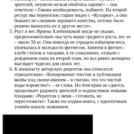
зрителей, неужели нельзя обойтись одним!» – она
ответила: «Такова необходимость, поймите. На второй
ресурс мы переносим старые видео с «Кухарки», а они
бывают не слишком хорошего качества, потому было
решено выносить их в другое место».
Рост и вес Ирины Хлебниковой нигде не указан,
предположительно она чуть выше среднего роста, вес ее
– около 50 кг. Она никогда не страдала избытком веса,
увлекалась в молодости фитнесом. Занятия в фитнес-
клубе степом и танцами, к ее сожалению, отошли с
рождением сына на второй план, но все равно женщина
выглядит чудесно для своих лет.
К копипасту авторских рецептов она относится
отрицательно: «Копирование текстов и публикация
якобы под своим именем – я считаю, что это чистой
воды воровство!» – ее слова. Но блогерша не сдается,
продолжает радовать зрителей и подписчиков новыми
блюдами: «Рецептов у меня – готовить, не
переготовить!» Также ею издана книга, с идентичным
youtube-каналу названием.