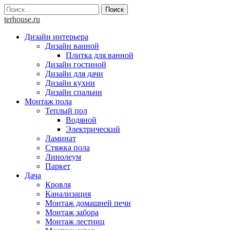
Skip
Найти:
to
terhouse.ru
content
Дизайн интерьера
Дизайн ванной
Плитка для ванной
Дизайн гостиной
Дизайн для дачи
Дизайн кухни
Дизайн спальни
Монтаж пола
Теплый пол
Водяной
Электрический
Ламинат
Стяжка пола
Линолеум
Паркет
Дача
Кровля
Канализация
Монтаж домашней печи
Монтаж забора
Монтаж лестниц