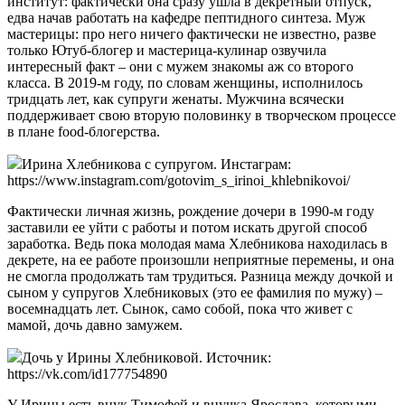
институт: фактически она сразу ушла в декретный отпуск,
едва начав работать на кафедре пептидного синтеза. Муж
мастерицы: про него ничего фактически не известно, разве
только Ютуб-блогер и мастерица-кулинар озвучила
интересный факт – они с мужем знакомы аж со второго
класса. В 2019-м году, по словам женщины, исполнилось
тридцать лет, как супруги женаты. Мужчина всячески
поддерживает свою вторую половинку в творческом процессе
в плане food-блогерства.
Ирина Хлебникова с супругом. Инстаграм:
https://www.instagram.com/gotovim_s_irinoi_khlebnikovoi/
Фактически личная жизнь, рождение дочери в 1990-м году
заставили ее уйти с работы и потом искать другой способ
заработка. Ведь пока молодая мама Хлебникова находилась в
декрете, на ее работе произошли неприятные перемены, и она
не смогла продолжать там трудиться. Разница между дочкой и
сыном у супругов Хлебниковых (это ее фамилия по мужу) –
восемнадцать лет. Сынок, само собой, пока что живет с
мамой, дочь давно замужем.
Дочь у Ирины Хлебниковой. Источник:
https://vk.com/id177754890
У Ирины есть внук Тимофей и внучка Ярослава, которыми