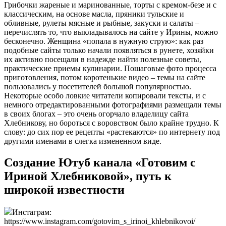
Грибочки жареные и маринованные, торты с кремом-безе и с
классическим, на основе масла, пряники тульские и
обливные, рулеты мясные и рыбные, закуски и салаты –
перечислять то, что выкладывалось на сайте у Ирины, можно
бесконечно. Женщина «попала в нужную струю»: как раз
подобные сайты только начали появляться в рунете, хозяйки
их активно посещали в надежде найти полезные советы,
практические приемы кулинарии. Пошаговые фото процесса
приготовления, потом коротенькие видео – темы на сайте
пользовались у посетителей большой популярностью.
Некоторые особо ловкие читатели копировали тексты, и с
немного отредактированными фотографиями размещали темы
в своих блогах – это очень огорчало владелицу сайта
Хлебникову, но бороться с воровством было крайне трудно. К
слову: до сих пор ее рецепты «растекаются» по интернету под
другими именами в слегка измененном виде.
Создание Ютуб канала «Готовим с
Ириной Хлебниковой», путь к
широкой известности
Инстаграм:
https://www.instagram.com/gotovim_s_irinoi_khlebnikovoi/