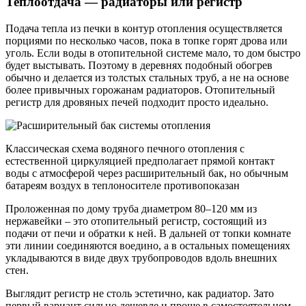
Теплоотдача — радиаторы или регистр
Подача тепла из печки в контур отопления осуществляется
порциями по несколько часов, пока в топке горят дрова или
уголь. Если воды в отопительной системе мало, то дом быстро
будет выстывать. Поэтому в деревнях подобный обогрев
обычно и делается из толстых стальных труб, а не на основе
более привычных горожанам радиаторов. Отопительный
регистр для дровяных печей подходит просто идеально.
Классическая схема водяного печного отопления с
естественной циркуляцией предполагает прямой контакт
воды с атмосферой через расширительный бак, но обычным
батареям воздух в теплоносителе противопоказан
Проложенная по дому труба диаметром 80–120 мм из
нержавейки – это отопительный регистр, состоящий из
подачи от печи и обратки к ней. В дальней от топки комнате
эти линии соединяются воедино, а в остальных помещениях
укладываются в виде двух трубопроводов вдоль внешних
стен.
Выглядит регистр не столь эстетично, как радиатор. Зато
первый вариант сильно дешевле и проще в самостоятельном