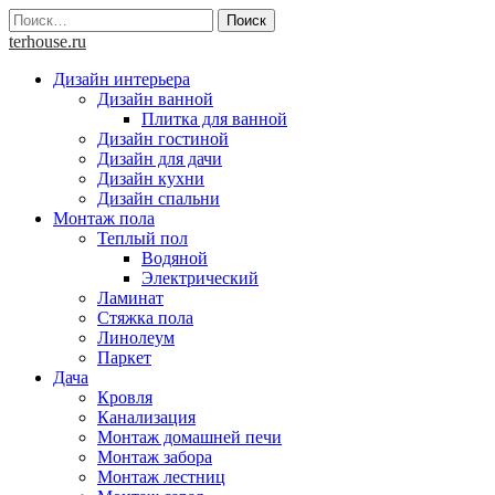
Skip
Найти:
to
terhouse.ru
content
Дизайн интерьера
Дизайн ванной
Плитка для ванной
Дизайн гостиной
Дизайн для дачи
Дизайн кухни
Дизайн спальни
Монтаж пола
Теплый пол
Водяной
Электрический
Ламинат
Стяжка пола
Линолеум
Паркет
Дача
Кровля
Канализация
Монтаж домашней печи
Монтаж забора
Монтаж лестниц