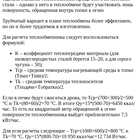
стали – однако у него в теплообмене будет участвовать лишь
поверхность, обращенная внутрь топки к огню
Трубчатый вариант в плане теплообмена более эффективен,
но он и более трудоемок в изготовлении.
Для расчета теплообменника следует воспользоваться
формулой:
K – коэффициент теплопередачи материала (для
низкоуглеродистых сталей берется 15–20, а для серого
чугуна – 50);
Tcp – средняя температура нагревающей среды в топке
(Tmax+Tmin)/2;
Tk – средняя температура теплоносителя
(Tподачи+Tобратки)/2.
Если в печке будут сжигаться дрова, то Tcp=(700+300)/2=500
°С и Tk=(80+60)/2=70 °С. В итоге Qy=15*(500-70)=6450 ккал/
час. То есть на квадратный метр обращенной к огню
поверхности теплообменника выйдет приблизительно 7,5
кВт/час.
Для угля расчеты следующие – Tcp=(1000+600)/2=800 °С и
Tk=70 °С. Qy=15*(800-70)=10 950 ккал/час=12 734 Вт/час.