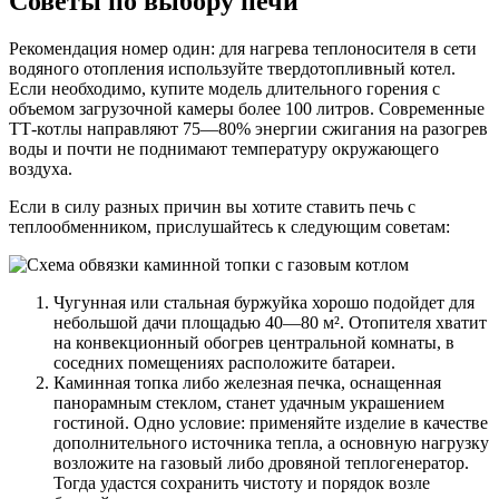
Советы по выбору печи
Рекомендация номер один: для нагрева теплоносителя в сети
водяного отопления используйте твердотопливный котел.
Если необходимо, купите модель длительного горения с
объемом загрузочной камеры более 100 литров. Современные
ТТ-котлы направляют 75—80% энергии сжигания на разогрев
воды и почти не поднимают температуру окружающего
воздуха.
Если в силу разных причин вы хотите ставить печь с
теплообменником, прислушайтесь к следующим советам:
Чугунная или стальная буржуйка хорошо подойдет для
небольшой дачи площадью 40—80 м². Отопителя хватит
на конвекционный обогрев центральной комнаты, в
соседних помещениях расположите батареи.
Каминная топка либо железная печка, оснащенная
панорамным стеклом, станет удачным украшением
гостиной. Одно условие: применяйте изделие в качестве
дополнительного источника тепла, а основную нагрузку
возложите на газовый либо дровяной теплогенератор.
Тогда удастся сохранить чистоту и порядок возле