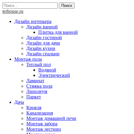
Skip
Найти:
to
terhouse.ru
content
Дизайн интерьера
Дизайн ванной
Плитка для ванной
Дизайн гостиной
Дизайн для дачи
Дизайн кухни
Дизайн спальни
Монтаж пола
Теплый пол
Водяной
Электрический
Ламинат
Стяжка пола
Линолеум
Паркет
Дача
Кровля
Канализация
Монтаж домашней печи
Монтаж забора
Монтаж лестниц