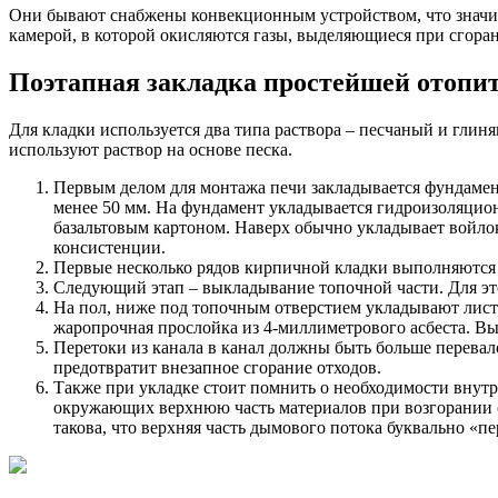
Они бывают снабжены конвекционным устройством, что значит
камерой, в которой окисляются газы, выделяющиеся при сгора
Поэтапная закладка простейшей отопи
Для кладки используется два типа раствора – песчаный и глин
используют раствор на основе песка.
Первым делом для монтажа печи закладывается фундамент
менее 50 мм. На фундамент укладывается гидроизоляцион
базальтовым картоном. Наверх обычно укладывает войло
консистенции.
Первые несколько рядов кирпичной кладки выполняются и
Следующий этап – выкладывание топочной части. Для э
На пол, ниже под топочным отверстием укладывают лист 
жаропрочная прослойка из 4-миллиметрового асбеста. Вын
Перетоки из канала в канал должны быть больше перевал
предотвратит внезапное сгорание отходов.
Также при укладке стоит помнить о необходимости внут
окружающих верхнюю часть материалов при возгорании с
такова, что верхняя часть дымового потока буквально «п