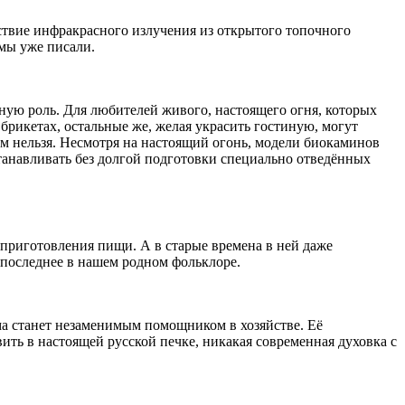
ствие инфракрасного излучения из открытого топочного
мы уже писали.
ную роль. Для любителей живого, настоящего огня, которых
брикетах, остальные же, желая украсить гостиную, могут
м нельзя. Несмотря на настоящий огонь, модели биокаминов
станавливать без долгой подготовки специально отведённых
я приготовления пищи. А в старые времена в ней даже
 последнее в нашем родном фольклоре.
ома станет незаменимым помощником в хозяйстве. Её
вить в настоящей русской печке, никакая современная духовка с