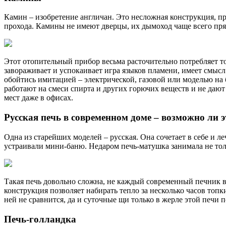
Камин – изобретение англичан. Это несложная конструкция, п
прохода. Камины не имеют дверцы, их дымоход чаще всего пря
Этот отопительный прибор весьма расточительно потребляет то
завораживает и успокаивает игра языков пламени, имеет смыс
обойтись имитацией – электрической, газовой или моделью на
работают на смеси спирта и других горючих веществ и не дают
мест даже в офисах.
Русская печь в современном доме – возможно ли э
Одна из старейших моделей – русская. Она сочетает в себе и 
устраивали мини-баню. Недаром печь-матушка занимала не толь
Такая печь довольно сложна, не каждый современный печник во
конструкция позволяет набирать тепло за несколько часов топки
ней не сравнится, да и суточные щи только в жерле этой печи 
Печь-голландка