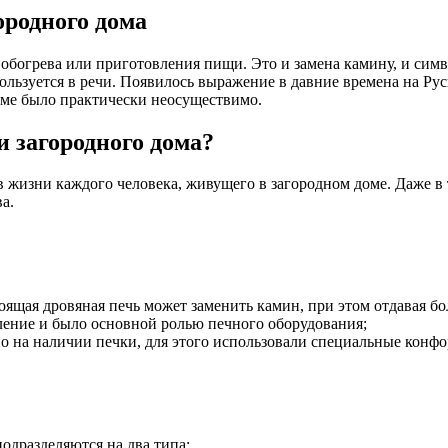
ородного дома
я обогрева или приготовления пищи. Это и замена камину, и симв
льзуется в речи. Появилось выражение в давние времена на Руси
доме было практически неосуществимо.
 загородного дома?
 жизни каждого человека, живущего в загородном доме. Даже в те
а.
оящая дровяная печь может заменить камин, при этом отдавая бо
пление и было основной ролью печного оборудования;
о на наличии печки, для этого использовали специальные конфо
одразделяются на два типа: