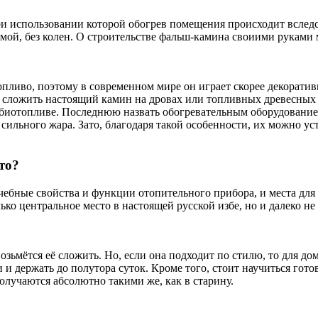
ри использовании которой обогрев помещения происходит вслед
мой, без колен. О строительстве фальш-камина своиими руками 
пливо, поэтому в современном мире он играет скорее декоратив
л сложить настоящий камин на дровах или топливных древесных 
 биотопливе. Последнюю назвать обогревательным оборудование
 сильного жара. Зато, благодаря такой особенности, их можно у
то?
лечебные свойства и функции отопительного прибора, и места дл
ко центральное место в настоящей русской избе, но и далеко не
зьмётся её сложить. Но, если она подходит по стилю, то для д
 и держать до полутора суток. Кроме того, стоит научиться гото
получаются абсолютно такими же, как в старину.