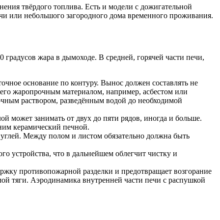
ения твёрдого топлива. Есть и модели с дожигательной
ачи или небольшого загородного дома временного проживания.
градусов жара в дымоходе. В средней, горячей части печи,
очное основание по контуру. Вынос должен составлять не
ь его жаропрочным материалом, например, асбестом или
очным раствором, разведённым водой до необходимой
 может занимать от двух до пяти рядов, иногда и больше.
ним керамический печной.
 углей. Между полом и листом обязательно должна быть
го устройства, что в дальнейшем облегчит чистку и
ержку противопожарной разделки и предотвращает возгорание
ой тяги. Аэродинамика внутренней части печи с распушкой