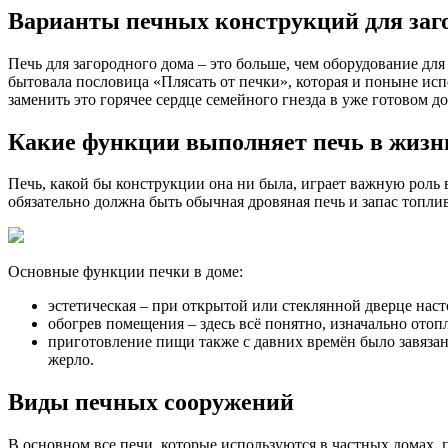
Варианты печных конструкций для заг
Печь для загородного дома – это больше, чем оборудование дл
бытовала пословица «Плясать от печки», которая и поныне испо
заменить это горячее сердце семейного гнезда в уже готовом 
Какие функции выполняет печь в жизни
Печь, какой бы конструкции она ни была, играет важную роль в
обязательно должна быть обычная дровяная печь и запас топлив
Основные функции печки в доме:
эстетическая – при открытой или стеклянной дверце наст
обогрев помещения – здесь всё понятно, изначально ото
приготовление пищи также с давних времён было завязан
жерло.
Виды печных сооружений
В основном все печи, которые используются в частных домах, п