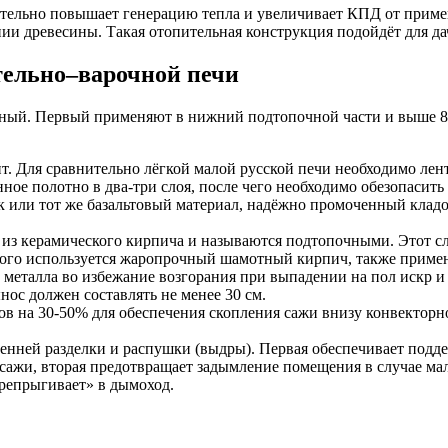
ельно повышает генерацию тепла и увеличивает КПД от примен
нии древесины. Такая отопительная конструкция подойдёт для д
тельно–варочной печи
яный. Первый применяют в нижний подтопочной части и выше 80 
. Для сравнительно лёгкой малой русской печи необходимо лент
ное полотно в два-три слоя, после чего необходимо обезопасит
к или тот же базальтовый материал, надёжно промоченный клад
з керамического кирпича и называются подтопочными. Этот слой
того используется жаропрочный шамотный кирпич, также приме
металла во избежание возгорания при выпадении на пол искр и
ос должен составлять не менее 30 см.
ов на 30-50% для обеспечения скопления сажи внизу конвекторно
ренней разделки и распушки (выдры). Первая обеспечивает подд
ажи, вторая предотвращает задымление помещения в случае мал
ерепрыгивает» в дымоход.