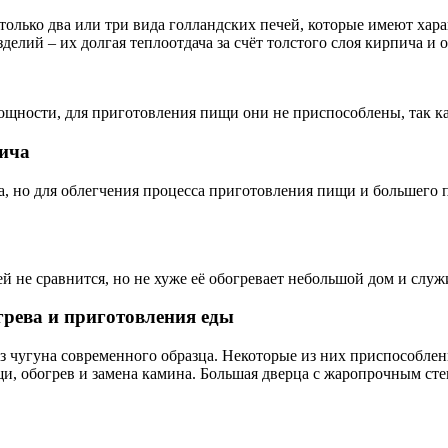
, только два или три вида голландских печей, которые имеют х
елий – их долгая теплоотдача за счёт толстого слоя кирпича и 
ощности, для приготовления пищи они не приспособлены, так к
пича
ка, но для облегчения процесса приготовления пищи и большег
ей не сравнится, но не хуже её обогревает небольшой дом и сл
грева и приготовления еды
з чугуна современного образца. Некоторые из них приспособлен
щи, обогрев и замена камина. Большая дверца с жаропрочным ст