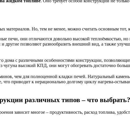
 на жидком топливе
. Оно требует особой конструкции не только 
х материалов. Но, тем не менее, можно считать основным тот, 
ые печи, они отличаются довольно высокой теплоёмкостью, но н
 и другие позволяют разнообразить внешний вид, а также улуч
го дома с различными особенностями конструкции, позволяющим
из чугуна высокий КПД, они могут обогревать достаточно больш
минов, чем для полноценной кладки печей. Натуральный камень 
е, что приводит к нерационально долгому циклу нагрева-остыва
рукции различных типов – что выбрать
оения зависит многое – продуктивность, расход топлива, удобст