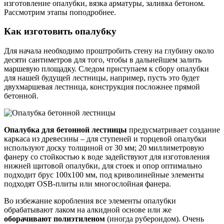
изготовление опалубки, вязка арматуры, заливка бетоном.
Рассмотрим этапы поподробнее.
Как изготовить опалубку
Для начала необходимо проштробить стену на глубину около
десяти сантиметров для того, чтобы в дальнейшем залить
маршевую площадку. Следом приступаем к сбору опалубки
для нашей будущей лестницы, например, пусть это будет
двухмаршевая лестница, конструкция посложнее прямой
бетонной.
Опалубка для бетонной лестницы
предусматривает создание
каркаса из древесины – для ступеней и торцевой опалубки
используют доску толщиной от 30 мм; 20 миллиметровую
фанеру со стойкостью к воде задействуют для изготовления
нижней щитовой опалубки, для стоек и опор оптимально
подходит брус 100х100 мм, под криволинейные элементы
подходят OSB-плиты или многослойная фанера.
Во избежание коробления все элементы опалубки
обрабатывают лаком на алкидной основе или же
оборачивают полиэтиленом
(иногда рубероидом). Очень