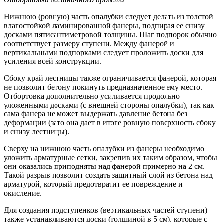
Нижнюю (ровную) часть опалубки следует делать из толстой
влагостойкой ламинированной фанеры, подпирая ее снизу
досками пятисантиметровой толщины. Шаг подпорок обычно
соответствует размеру ступени. Между фанерой и
вертикальными подпорками следует проложить доски для
усиления всей конструкции.
Сбоку край лестницы также ограничивается фанерой, которая
не позволит бетону покинуть предназначенное ему место.
Отбортовка дополнительно усиливается продольно
уложенными досками (с внешней стороны опалубки), так как
сама фанера не может выдержать давление бетона без
деформации (зато она дает в итоге ровную поверхность сбоку
и снизу лестницы).
Сверху на нижнюю часть опалубки из фанеры необходимо
уложить арматурные сетки, закрепив их таким образом, чтобы
они оказались приподняты над фанерой примерно на 2 см.
Такой разрыв позволит создать защитный слой из бетона над
арматурой, который предотвратит ее повреждение и
окисление.
Для создания подступенков (вертикальных частей ступени)
также устанавливаются доски (толщиной в 5 см), которые с