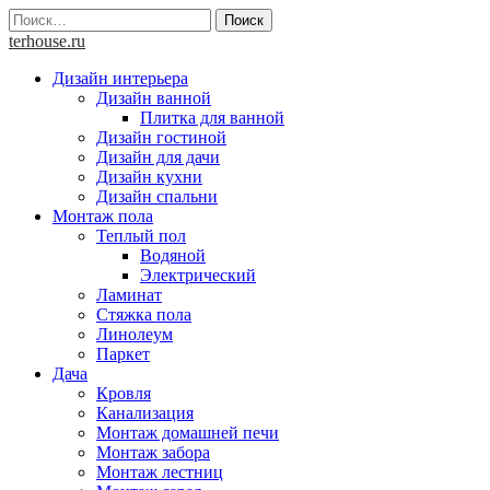
Skip
Найти:
to
terhouse.ru
content
Дизайн интерьера
Дизайн ванной
Плитка для ванной
Дизайн гостиной
Дизайн для дачи
Дизайн кухни
Дизайн спальни
Монтаж пола
Теплый пол
Водяной
Электрический
Ламинат
Стяжка пола
Линолеум
Паркет
Дача
Кровля
Канализация
Монтаж домашней печи
Монтаж забора
Монтаж лестниц