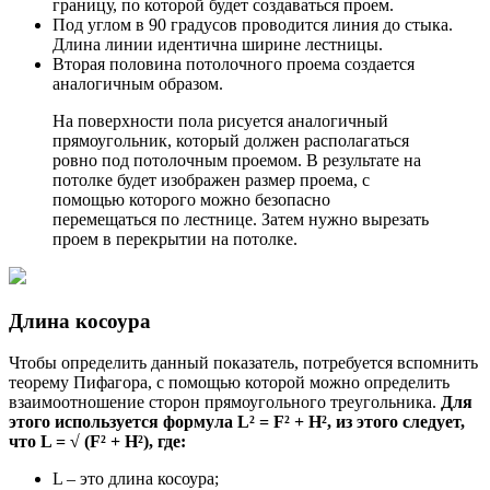
границу, по которой будет создаваться проем.
Под углом в 90 градусов проводится линия до стыка.
Длина линии идентична ширине лестницы.
Вторая половина потолочного проема создается
аналогичным образом.
На поверхности пола рисуется аналогичный
прямоугольник, который должен располагаться
ровно под потолочным проемом. В результате на
потолке будет изображен размер проема, с
помощью которого можно безопасно
перемещаться по лестнице. Затем нужно вырезать
проем в перекрытии на потолке.
Длина косоура
Чтобы определить данный показатель, потребуется вспомнить
теорему Пифагора, с помощью которой можно определить
взаимоотношение сторон прямоугольного треугольника.
Для
этого используется формула L² = F² + H², из этого следует,
что L = √ (F² + H²), где:
L – это длина косоура;