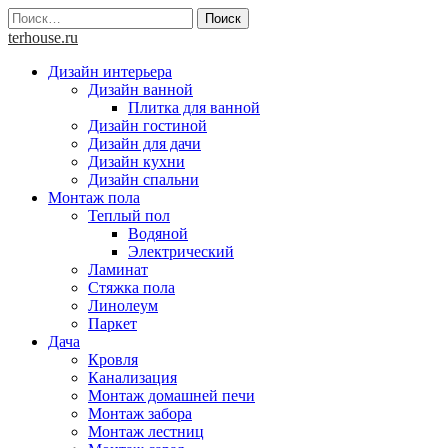
Skip
Найти:
to
terhouse.ru
content
Дизайн интерьера
Дизайн ванной
Плитка для ванной
Дизайн гостиной
Дизайн для дачи
Дизайн кухни
Дизайн спальни
Монтаж пола
Теплый пол
Водяной
Электрический
Ламинат
Стяжка пола
Линолеум
Паркет
Дача
Кровля
Канализация
Монтаж домашней печи
Монтаж забора
Монтаж лестниц