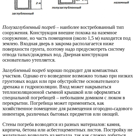
Полузаглубленный погреб
– наиболее востребованный тип
сооружения. Конструкция внешне похожа на наземное
сооружение, но часть помещения (около 1,5 м) находится под
землею. Входная дверь в закрома располагается ниже
поверхности грунта, поэтому надо предусмотреть систему
отвода талых/дождевых вод. Дверная конструкция
основательно утепляется.
Заглубленный погреб
хорошо подходит для компактных
участков. Однако его возведение возможно только при низких
грунтовых водах или при обустройстве основательного
дренажа и гидроизоляции. Вход может накрываться
теплоизоляционной съемной крышкой или оформляться
специальной погребицей – небольшим домиком с люком в
перекрытии. Погребица может применяться, как
хозяйственное помещение для размещения огородно-садового
инвентаря, различных бытовых предметов или овощей.
Стены погреба возводятся из разных материалов: камня,
кирпича, бетона или асбестоцементных листов. Постройку не
желательно возводить из металла, так как сложно добиться