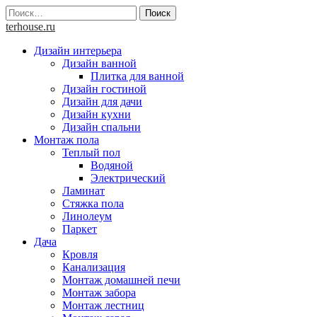
Skip
Найти:
to
terhouse.ru
content
Дизайн интерьера
Дизайн ванной
Плитка для ванной
Дизайн гостиной
Дизайн для дачи
Дизайн кухни
Дизайн спальни
Монтаж пола
Теплый пол
Водяной
Электрический
Ламинат
Стяжка пола
Линолеум
Паркет
Дача
Кровля
Канализация
Монтаж домашней печи
Монтаж забора
Монтаж лестниц