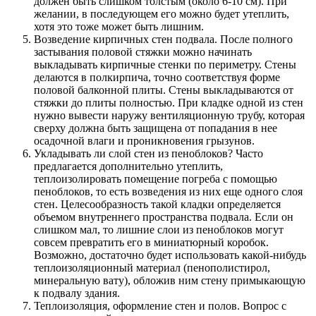
должен быть слишком толстым (около 6-10 см). При
желании, в последующем его можно будет утеплить,
хотя это тоже может быть лишним.
Возведение кирпичных стен подвала. После полного
застывания половой стяжки можно начинать
выкладывать кирпичные стенки по периметру. Стены
делаются в полкирпича, точно соответствуя форме
половой балконной плиты. Стены выкладываются от
стяжки до плиты полностью. При кладке одной из стен
нужно вывести наружу вентиляционную трубу, которая
сверху должна быть защищена от попадания в нее
осадочной влаги и проникновения грызунов.
Укладывать ли слой стен из пеноблоков? Часто
предлагается дополнительно утеплить,
теплоизолировать помещение погреба с помощью
пеноблоков, то есть возведения из них еще одного слоя
стен. Целесообразность такой кладки определяется
объемом внутреннего пространства подвала. Если он
слишком мал, то лишние слои из пеноблоков могут
совсем превратить его в миниатюрный коробок.
Возможно, достаточно будет использовать какой-нибудь
теплоизоляционный материал (пенополистирол,
минеральную вату), обложив ним стену примыкающую
к подвалу здания.
Теплоизоляция, оформление стен и полов. Вопрос с