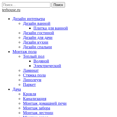
Skip
Найти:
to
terhouse.ru
content
Дизайн интерьера
Дизайн ванной
Плитка для ванной
Дизайн гостиной
Дизайн для дачи
Дизайн кухни
Дизайн спальни
Монтаж пола
Теплый пол
Водяной
Электрический
Ламинат
Стяжка пола
Линолеум
Паркет
Дача
Кровля
Канализация
Монтаж домашней печи
Монтаж забора
Монтаж лестниц