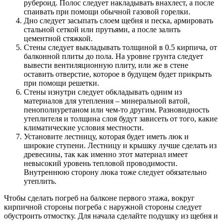
рубероид. Полос следует накладывать внахлест, а после
спаивать при помощи обычной газовой горелки.
Дно следует засыпать слоем щебня и песка, армировать
стальной сеткой или прутьями, а после залить
цементной стяжкой.
Стены следует выкладывать толщиной в 0.5 кирпича, от
балконной плиты до пола. На уровне грунта следует
вывести вентиляционную плиту, или же в стене
оставить отверстие, которое в будущем будет прикрыть
при помощи решетки.
Стены изнутри следует обкладывать одним из
материалов для утепления – минеральной ватой,
пенополиуретаном или чем-то другим. Разновидность
утеплителя и толщина слоя будут зависеть от того, какие
климатические условия местности.
Установите лестницу, которая будет иметь люк и
широкие ступени. Лестницу и крышку лучше сделать из
древесины, так как именно этот материал имеет
невысокий уровень тепловой проводимости.
Внутреннюю сторону люка тоже следует обязательно
утеплить.
Чтобы сделать погреб на балконе первого этажа, вокруг
кирпичной стороны погреба с наружной стороны следует
обустроить отмостку. Для начала сделайте подушку из щебня и