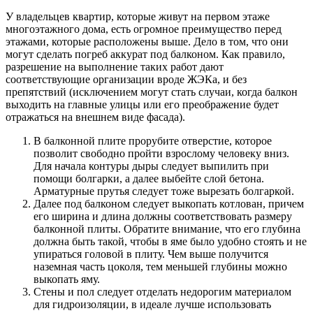
У владельцев квартир, которые живут на первом этаже
многоэтажного дома, есть огромное преимущество перед
этажами, которые расположены выше. Дело в том, что они
могут сделать погреб аккурат под балконом. Как правило,
разрешение на выполнение таких работ дают
соответствующие организации вроде ЖЭКа, и без
препятствий (исключением могут стать случаи, когда балкон
выходить на главные улицы или его преображение будет
отражаться на внешнем виде фасада).
В балконной плите прорубите отверстие, которое
позволит свободно пройти взрослому человеку вниз.
Для начала контуры дыры следует выпилить при
помощи болгарки, а далее выбейте слой бетона.
Арматурные прутья следует тоже вырезать болгаркой.
Далее под балконом следует выкопать котлован, причем
его ширина и длина должны соответствовать размеру
балконной плиты. Обратите внимание, что его глубина
должна быть такой, чтобы в яме было удобно стоять и не
упираться головой в плиту. Чем выше получится
наземная часть цоколя, тем меньшей глубины можно
выкопать яму.
Стены и пол следует отделать недорогим материалом
для гидроизоляции, в идеале лучше использовать