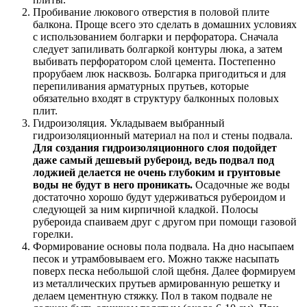
Пробивание люкового отверстия в половой плите
балкона. Проще всего это сделать в домашних условиях
с использованием болгарки и перфоратора. Сначала
следует запиливать болгаркой контуры люка, а затем
выбивать перфоратором слой цемента. Постепенно
прорубаем люк насквозь. Болгарка пригодиться и для
перепиливания арматурных прутьев, которые
обязательно входят в структуру балконных половых
плит.
Гидроизоляция. Укладываем выбранный
гидроизоляционный материал на пол и стены подвала.
Для создания гидроизоляционного слоя подойдет
даже самый дешевый рубероид, ведь подвал под
лоджией делается не очень глубоким и грунтовые
воды не будут в него проникать.
Осадочные же воды
достаточно хорошо будут удерживаться рубероидом и
следующей за ним кирпичной кладкой. Полосы
рубероида спаиваем друг с другом при помощи газовой
горелки.
Формирование основы пола подвала. На дно насыпаем
песок и утрамбовываем его. Можно также насыпать
поверх песка небольшой слой щебня. Далее формируем
из металлических прутьев армированную решетку и
делаем цементную стяжку. Пол в таком подвале не