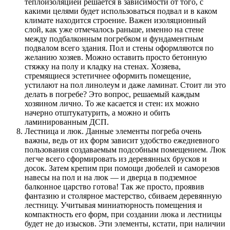
теплоизоляцией решается в зависимости от того, с
какими целями будет использоваться подвал и в каком
климате находится строение. Важен изоляционный
слой, как уже отмечалось раньше, именно на стене
между подбалконным погребком и фундаментным
подвалом всего здания. Пол и стены оформляются по
желанию хозяев. Можно оставить просто бетонную
стяжку на полу и кладку на стенах. Хозяева,
стремящиеся эстетичнее оформить помещение,
устилают на пол линолеум и даже ламинат. Стоит ли это
делать в погребе? Это вопрос, решаемый каждым
хозяином лично. То же касается и стен: их можно
начерно отштукатурить, а можно и обить
ламинированным ДСП.
Лестница и люк. Данные элементы погреба очень
важны, ведь от их форм зависит удобство ежедневного
пользования создаваемым подсобным помещением. Люк
легче всего сформировать из деревянных брусков и
досок. Затем крепим при помощи дюбелей и саморезов
навесы на пол и на люк — и дверца в подземное
балконное царство готова! Так же просто, проявив
фантазию и столярное мастерство, сбиваем деревянную
лестницу. Учитывая миниатюрность помещения и
компактность его форм, при создании люка и лестницы
будет не до изысков. Эти элементы, кстати, при наличии