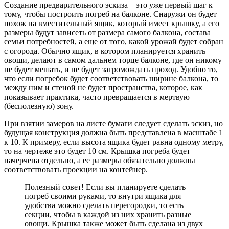
Создание предварительного эскиза – это уже первый шаг к
тому, чтобы построить погреб на балконе. Снаружи он будет
похож на вместительный ящик, который имеет крышку, а его
размеры будут зависеть от размера самого балкона, состава
семьи потребностей, а еще от того, какой урожай будет собран
с огорода. Обычно ящик, в котором планируется хранить
овощи, делают в самом дальнем торце балконе, где он никому
не будет мешать, и не будет загромождать проход. Удобно то,
что если погребок будет соответствовать ширине балкона, то
между ним и стеной не будет пространства, которое, как
показывает практика, часто превращается в мертвую
(бесполезную) зону.
При взятии замеров на листе бумаги следует сделать эскиз, но
будущая конструкция должна быть представлена в масштабе 1
к 10. К примеру, если высота ящика будет равна одному метру,
то на чертеже это будет 10 см. Крышка погреба будет
начерчена отдельно, а ее размеры обязательно должны
соответствовать проекции на контейнер.
Полезный совет! Если вы планируете сделать
погреб своими руками, то внутри ящика для
удобства можно сделать перегородки, то есть
секции, чтобы в каждой из них хранить разные
овощи. Крышка также может быть сделана из двух