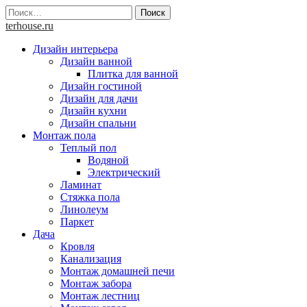
Skip
Найти:
to
terhouse.ru
content
Дизайн интерьера
Дизайн ванной
Плитка для ванной
Дизайн гостиной
Дизайн для дачи
Дизайн кухни
Дизайн спальни
Монтаж пола
Теплый пол
Водяной
Электрический
Ламинат
Стяжка пола
Линолеум
Паркет
Дача
Кровля
Канализация
Монтаж домашней печи
Монтаж забора
Монтаж лестниц