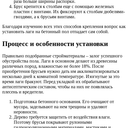
раза больше ширины распорки.
Брус крепится к столбам еще с помощью железных
пластин с винтами. Их фиксируют к столбам дюбелями-
гвоздями, а к брусьям винтами.
Благодаря изучению всех этих способов крепления вопрос как
установить лаги на бетонный пол отпадает сам собой.
Процесс и особенности установки
Правильно подобранные стройматериалы – залог успешного
обустройства пола. Лаги в основном делают из древесины
различных пород, влажностью не более 18%. После
приобретения брусьев нужно дать им акклиматизироваться
несколько дней к комнатной температуре. Изогнутые за это
время лаги бракуют. Перед укладкой их обрабатывают
антисептическим составом, чтобы на них не появлялась
плесень и вредители.
Подготовка бетонного основания. Его очищают от
мусора, заделывают на нем трещины и удаляют
неровности.
Дерево требуется защитить от воздействия влаги.
Поэтому брусья покрывают рулонными
гидроизоляционными материалами, мастиками и