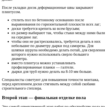
После укладки досок деформационные швы закрывают
плинтусом.
стелить пол по бетонному основанию после
выравнивания по горизонтальной плоскости всех лаг;
доски требуется крепить ко всем брусьям;
их размер выбирают так, чтобы стыки между ними были
на середине лаг.
чтобы они не растрескивались, требуется делать в них
небольшие по диаметру дырки под саморезы. Для
шляпки шурупа необходимо делать потай, для сверления
которого нужно использовать сверло большего
диаметра.
вместо плинтуса можно устанавливать
профилированные планки — галтели.
дырки для труб нужно делать на 8-10 мм больше.
Специалисты советуют для повышения точности монтажа,
перед креплением доски стягивать между собой скобами
строительного степлера.
Второй этап — финальная отделке пола
Это самый ответственный этап работ по обустройству пола по