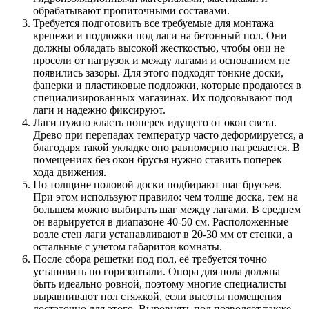
обрабатывают пропиточными составами.
Требуется подготовить все требуемые для монтажа
крепежи и подложки под лаги на бетонный пол. Они
должны обладать высокой жесткостью, чтобы они не
просели от нагрузок и между лагами и основанием не
появились зазоры. Для этого подходят тонкие доски,
фанерки и пластиковые подложки, которые продаются в
специализированных магазинах. Их подсовывают под
лаги и надежно фиксируют.
Лаги нужно класть поперек идущего от окон света.
Древо при перепадах температур часто деформируется, а
благодаря такой укладке оно равномерно нагревается. В
помещениях без окон брусья нужно ставить поперек
хода движения.
По толщине половой доски подбирают шаг брусьев.
При этом используют правило: чем толще доска, тем на
большем можно выбирать шаг между лагами. В среднем
он варьируется в диапазоне 40-50 см. Расположенные
возле стен лаги устанавливают в 20-30 мм от стенки, а
остальные с учетом габаритов комнаты.
После сбора решетки под пол, её требуется точно
установить по горизонтали. Опора для пола должна
быть идеально ровной, поэтому многие специалисты
выравнивают пол стяжкой, если высоты помещения
достаточно для этого. Выровнять пол позволяет также