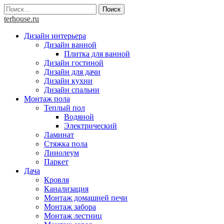
Skip
Найти:
to
terhouse.ru
content
Дизайн интерьера
Дизайн ванной
Плитка для ванной
Дизайн гостиной
Дизайн для дачи
Дизайн кухни
Дизайн спальни
Монтаж пола
Теплый пол
Водяной
Электрический
Ламинат
Стяжка пола
Линолеум
Паркет
Дача
Кровля
Канализация
Монтаж домашней печи
Монтаж забора
Монтаж лестниц