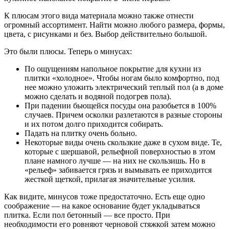
К плюсам этого вида материала можно также отнести
огромный ассортимент. Найти можно любого размера, формы,
цвета, с рисунками и без. Выбор действительно большой.
Это были плюсы. Теперь о минусах:
По ощущениям напольное покрытие для кухни из
плитки «холодное». Чтобы ногам было комфортно, под
нее можно уложить электрический теплый пол (а в доме
можно сделать и водяной подогрев пола).
При падении бьющейся посуды она разобьется в 100%
случаев. Причем осколки разлетаются в разные стороны
и их потом долго приходится собирать.
Падать на плитку очень больно.
Некоторые виды очень скользкие даже в сухом виде. Те,
которые с шершавой, рельефной поверхностью в этом
плане намного лучше — на них не скользишь. Но в
«рельеф» забивается грязь и вымывать ее приходится
жесткой щеткой, прилагая значительные усилия.
Как видите, минусов тоже предостаточно. Есть еще одно
соображение — на какое основание будет укладываться
плитка. Если пол бетонный — все просто. При
необходимости его ровняют черновой стяжкой затем можно