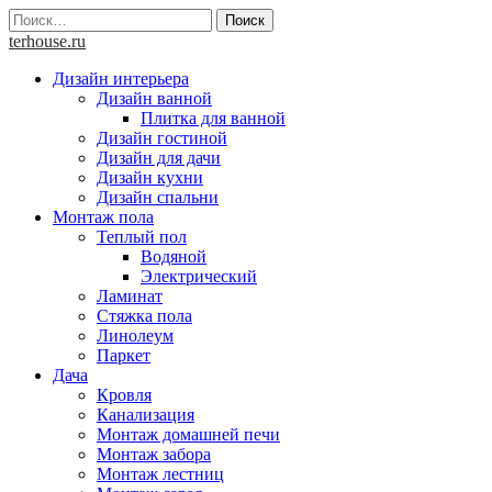
Skip
Найти:
to
terhouse.ru
content
Дизайн интерьера
Дизайн ванной
Плитка для ванной
Дизайн гостиной
Дизайн для дачи
Дизайн кухни
Дизайн спальни
Монтаж пола
Теплый пол
Водяной
Электрический
Ламинат
Стяжка пола
Линолеум
Паркет
Дача
Кровля
Канализация
Монтаж домашней печи
Монтаж забора
Монтаж лестниц