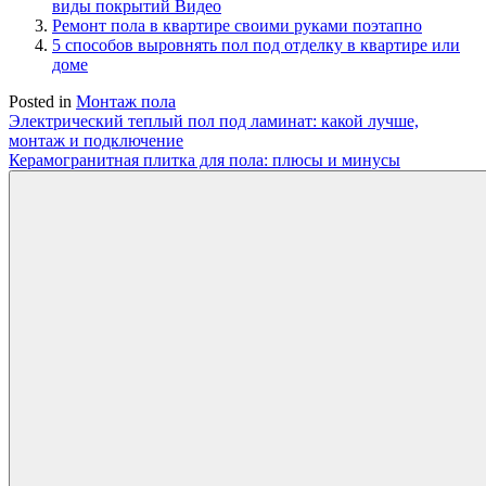
виды покрытий Видео
Ремонт пола в квартире своими руками поэтапно
5 способов выровнять пол под отделку в квартире или
доме
Posted in
Монтаж пола
Навигация
Электрический теплый пол под ламинат: какой лучше,
монтаж и подключение
по
Керамогранитная плитка для пола: плюсы и минусы
записям