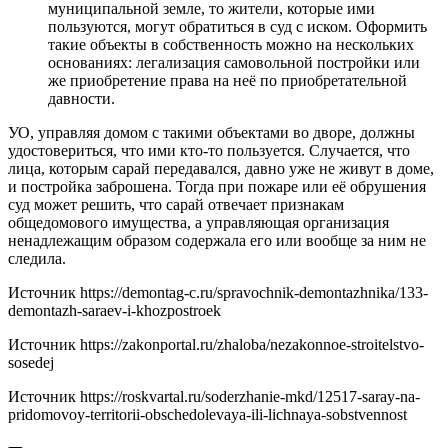
муниципальной земле, то жители, которые ими
пользуются, могут обратиться в суд с иском. Оформить
такие объекты в собственность можно на нескольких
основаниях: легализация самовольной постройки или
же приобретение права на неё по приобретательной
давности.
УО, управляя домом с такими объектами во дворе, должны
удостовериться, что ими кто-то пользуется. Случается, что
лица, которым сарай передавался, давно уже не живут в доме,
и постройка заброшена. Тогда при пожаре или её обрушения
суд может решить, что сарай отвечает признакам
общедомового имущества, а управляющая организация
ненадлежащим образом содержала его или вообще за ним не
следила.
Источник
https://demontag-c.ru/spravochnik-demontazhnika/133-
demontazh-saraev-i-khozpostroek
Источник
https://zakonportal.ru/zhaloba/nezakonnoe-stroitelstvo-
sosedej
Источник
https://roskvartal.ru/soderzhanie-mkd/12517-saray-na-
pridomovoy-territorii-obschedolevaya-ili-lichnaya-sobstvennost