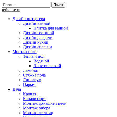
Skip
Найти:
to
terhouse.ru
content
Дизайн интерьера
Дизайн ванной
Плитка для ванной
Дизайн гостиной
Дизайн для дачи
Дизайн кухни
Дизайн спальни
Монтаж пола
Теплый пол
Водяной
Электрический
Ламинат
Стяжка пола
Линолеум
Паркет
Дача
Кровля
Канализация
Монтаж домашней печи
Монтаж забора
Монтаж лестниц