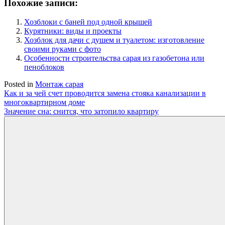
Похожие записи:
Хозблоки с баней под одной крышей
Курятники: виды и проекты
Хозблок для дачи с душем и туалетом: изготовление
своими руками с фото
Особенности строительства сарая из газобетона или
пеноблоков
Posted in
Монтаж сарая
Навигация
Как и за чей счет проводится замена стояка канализации в
многоквартирном доме
по
Значение сна: снится, что затопило квартиру
записям