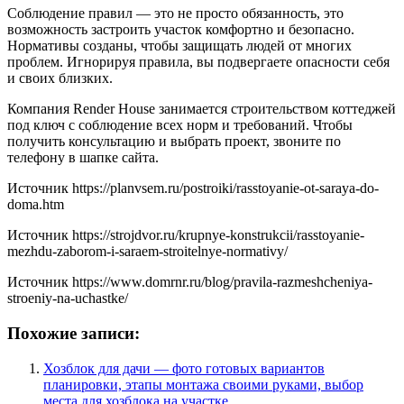
Соблюдение правил — это не просто обязанность, это
возможность застроить участок комфортно и безопасно.
Нормативы созданы, чтобы защищать людей от многих
проблем. Игнорируя правила, вы подвергаете опасности себя
и своих близких.
Компания Render House занимается строительством коттеджей
под ключ с соблюдение всех норм и требований. Чтобы
получить консультацию и выбрать проект, звоните по
телефону в шапке сайта.
Источник
https://planvsem.ru/postroiki/rasstoyanie-ot-saraya-do-
doma.htm
Источник
https://strojdvor.ru/krupnye-konstrukcii/rasstoyanie-
mezhdu-zaborom-i-saraem-stroitelnye-normativy/
Источник
https://www.domrnr.ru/blog/pravila-razmeshcheniya-
stroeniy-na-uchastke/
Похожие записи:
Хозблок для дачи — фото готовых вариантов
планировки, этапы монтажа своими руками, выбор
места для хозблока на участке