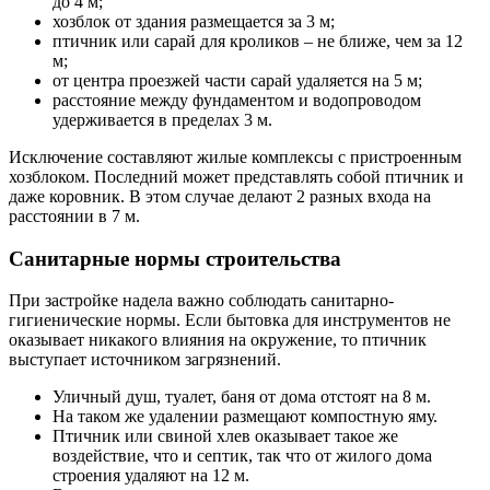
до 4 м;
хозблок от здания размещается за 3 м;
птичник или сарай для кроликов – не ближе, чем за 12
м;
от центра проезжей части сарай удаляется на 5 м;
расстояние между фундаментом и водопроводом
удерживается в пределах 3 м.
Исключение составляют жилые комплексы с пристроенным
хозблоком. Последний может представлять собой птичник и
даже коровник. В этом случае делают 2 разных входа на
расстоянии в 7 м.
Санитарные нормы строительства
При застройке надела важно соблюдать санитарно-
гигиенические нормы. Если бытовка для инструментов не
оказывает никакого влияния на окружение, то птичник
выступает источником загрязнений.
Уличный душ, туалет, баня от дома отстоят на 8 м.
На таком же удалении размещают компостную яму.
Птичник или свиной хлев оказывает такое же
воздействие, что и септик, так что от жилого дома
строения удаляют на 12 м.