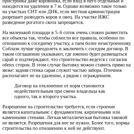
пристройка даже коровника, если вход в него отдельный и
находится на удалении в 7 м. Однако возможно такое только
на участках СНТ или ДНК, если местная администрация
разрешает разводить коров и овец. На участке ИЖС
разведение рогатого скота запрещается.
На маленькой площади в 5–6 соток очень сложно разместить
все объекты так, чтобы соблюсти все правила, особенно по
отношению к соседнему участку, а таем более незастроенному.
Соблазн лучше преодолеть и заключить с соседом договор. В
таком соглашении указывают, где именно будет размещаться
сарай и подтверждают, что строительство ведется с согласия
обеих сторон. В этом случае бытовку можно ставить прямо на
меже: задняя стенка сарая служит частью забора. Птичник
располагают не на удалении, а рядом с ограждением.
Договор на отклонение от норм становится
недействительным при смене владельца как
одного, так и второго участка.
Разрешение на строительство требуется, если строение
является капитальным: с фундаментом, кирпичными или
каменными стенами. Легкая металлическая бытовка таковой
не является. Разрешения для нее не нужно. Более того, нормы
строительства по отношению к ней не действуют.