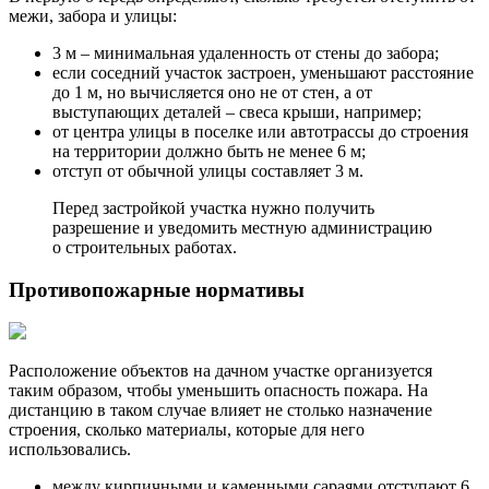
межи, забора и улицы:
3 м – минимальная удаленность от стены до забора;
если соседний участок застроен, уменьшают расстояние
до 1 м, но вычисляется оно не от стен, а от
выступающих деталей – свеса крыши, например;
от центра улицы в поселке или автотрассы до строения
на территории должно быть не менее 6 м;
отступ от обычной улицы составляет 3 м.
Перед застройкой участка нужно получить
разрешение и уведомить местную администрацию
о строительных работах.
Противопожарные нормативы
Расположение объектов на дачном участке организуется
таким образом, чтобы уменьшить опасность пожара. На
дистанцию в таком случае влияет не столько назначение
строения, сколько материалы, которые для него
использовались.
между кирпичными и каменными сараями отступают 6