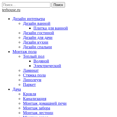
Skip
Найти:
to
terhouse.ru
content
Дизайн интерьера
Дизайн ванной
Плитка для ванной
Дизайн гостиной
Дизайн для дачи
Дизайн кухни
Дизайн спальни
Монтаж пола
Теплый пол
Водяной
Электрический
Ламинат
Стяжка пола
Линолеум
Паркет
Дача
Кровля
Канализация
Монтаж домашней печи
Монтаж забора
Монтаж лестниц