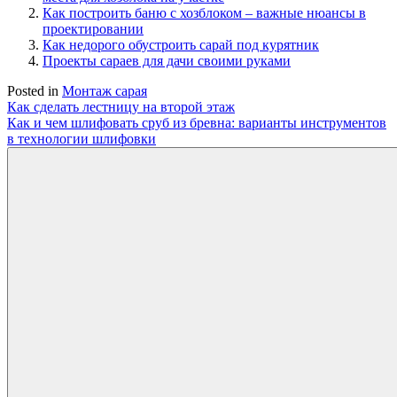
Как построить баню с хозблоком – важные нюансы в
проектировании
Как недорого обустроить сарай под курятник
Проекты сараев для дачи своими руками
Posted in
Монтаж сарая
Навигация
Как сделать лестницу на второй этаж
Как и чем шлифовать сруб из бревна: варианты инструментов
по
в технологии шлифовки
записям