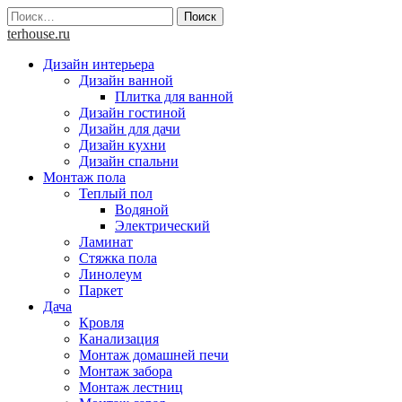
Skip
Найти:
to
terhouse.ru
content
Дизайн интерьера
Дизайн ванной
Плитка для ванной
Дизайн гостиной
Дизайн для дачи
Дизайн кухни
Дизайн спальни
Монтаж пола
Теплый пол
Водяной
Электрический
Ламинат
Стяжка пола
Линолеум
Паркет
Дача
Кровля
Канализация
Монтаж домашней печи
Монтаж забора
Монтаж лестниц