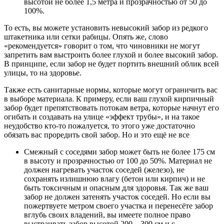
высотой не более 1,5 метра и прозрачностью от 50 до
100%.
То есть, вы можете установить невысокий забор из редкого
штакетника или сетки рабицы. Опять же, слово
«рекомендуется» говорит о том, что чиновники не могут
запретить вам выстроить более глухой и более высокий забор.
В принципе, если забор не будет портить внешний облик всей
улицы, то на здоровье.
Также есть санитарные нормы, которые могут ограничить вас
в выборе материала. К примеру, если ваш глухой кирпичный
забор будет препятствовать потокам ветра, которые начнут его
огибать и создавать на улице «эффект трубы», и на такое
неудобство кто-то пожалуется, то этого уже достаточно
обязать вас проредить свой забор. Но и это ещё не все
Смежный с соседями забор может быть не более 175 см
в высоту и прозрачностью от 100 до 50%. Материал не
должен нагревать участок соседей (железо), не
сохранять излишнюю влагу (бетон или кирпич) и не
быть токсичным и опасным для здоровья. Так же ваш
забор не должен затенять участок соседей. Но если вы
пожертвуете метром своего участка и перенесёте забор
вглубь своих владений, вы имеете полное право
выстраивать забор высотой 200 – 300 см и с