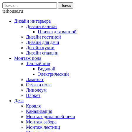
Skip
Найти:
to
terhouse.ru
content
Дизайн интерьера
Дизайн ванной
Плитка для ванной
Дизайн гостиной
Дизайн для дачи
Дизайн кухни
Дизайн спальни
Монтаж пола
Теплый пол
Водяной
Электрический
Ламинат
Стяжка пола
Линолеум
Паркет
Дача
Кровля
Канализация
Монтаж домашней печи
Монтаж забора
Монтаж лестниц