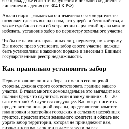
его права, даже если эти нарушения и не были соединены с
лишением владения (ст. 304 ГК РФ).
Анализ норм гражданского и земельного законодательства
позволяет сделать вывод о том, что ущерба и беспокойства, а
также судебного иска об устранении нарушений права можно
избежать, установив забор по периметру земельного участка.
Чтобы не нарушить права иных лиц, периметр, по которому
Вы имеете право установить забор своего участка, должны
быть установлены в законном порядке и внесены в Единый
государственный реестр недвижимости.
Как правильно установить забор
Первое правило: линия забора, а именно его лицевой
стороны, должна строго соответствовать границе вашего
участка. В глазах многих домовладельцев это выглядит как
полный бред: что случиться, если я займу лишних 10 – 20
сантиметров? А случится следующее. Вас могут посетить
представители пожарной охраны, представители комитета
планировки и застройки городских и сельских населённых
пунктов, представители земельного комитета и обязать вас
убрать забор территории, которая не принадлежит вам,
возложить на вас санкции и даже завести на вас