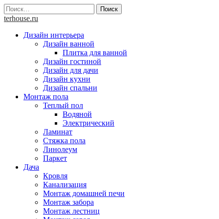
Skip
Найти:
to
terhouse.ru
content
Дизайн интерьера
Дизайн ванной
Плитка для ванной
Дизайн гостиной
Дизайн для дачи
Дизайн кухни
Дизайн спальни
Монтаж пола
Теплый пол
Водяной
Электрический
Ламинат
Стяжка пола
Линолеум
Паркет
Дача
Кровля
Канализация
Монтаж домашней печи
Монтаж забора
Монтаж лестниц