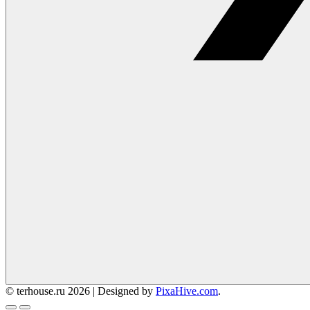
© terhouse.ru 2026
|
Designed by
PixaHive.com
.