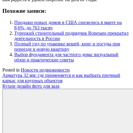
Похожие записи:
Продажи новых домов в США снизились в марте на
8,6%, до 763 тысяч
Турецкий строительный подрядчик Ronesans прекратил
деятельность в России
Полный гид по упаковке вещей, книг и посуды при
переезде в новую квартиру
Выбор фундамента для частного дома: визуальный
обзор и практические советы
Posted in
Новости недвижимости
Навигация
Арматура 32 мм: где применяется и как выбрать прочный
каркас для крупных объектов
по
Кухни дизайн фото для зала
записям