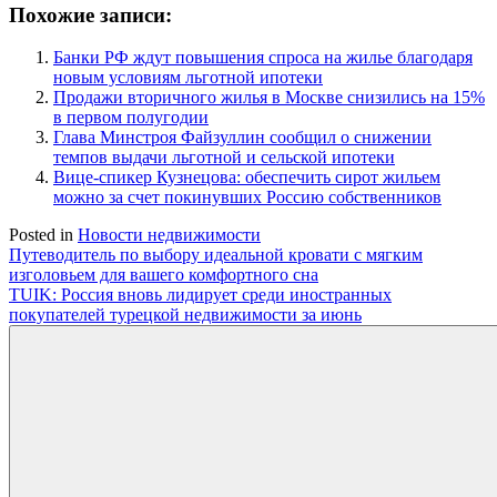
Похожие записи:
Банки РФ ждут повышения спроса на жилье благодаря
новым условиям льготной ипотеки
Продажи вторичного жилья в Москве снизились на 15%
в первом полугодии
Глава Минстроя Файзуллин сообщил о снижении
темпов выдачи льготной и сельской ипотеки
Вице-спикер Кузнецова: обеспечить сирот жильем
можно за счет покинувших Россию собственников
Posted in
Новости недвижимости
Навигация
Путеводитель по выбору идеальной кровати с мягким
изголовьем для вашего комфортного сна
по
TUIK: Россия вновь лидирует среди иностранных
записям
покупателей турецкой недвижимости за июнь