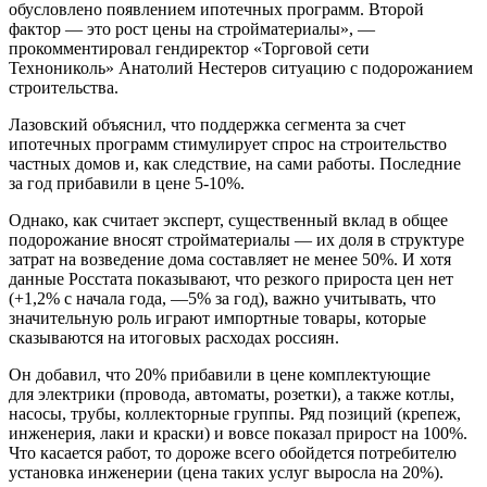
обусловлено появлением ипотечных программ. Второй
фактор — это рост цены на стройматериалы», —
прокомментировал гендиректор «Торговой сети
Технониколь» Анатолий Нестеров ситуацию с подорожанием
строительства.
Лазовский объяснил, что поддержка сегмента за счет
ипотечных программ стимулирует спрос на строительство
частных домов и, как следствие, на сами работы. Последние
за год прибавили в цене 5-10%.
Однако, как считает эксперт, существенный вклад в общее
подорожание вносят стройматериалы — их доля в структуре
затрат на возведение дома составляет не менее 50%. И хотя
данные Росстата показывают, что резкого прироста цен нет
(+1,2% с начала года, —5% за год), важно учитывать, что
значительную роль играют импортные товары, которые
сказываются на итоговых расходах россиян.
Он добавил, что 20% прибавили в цене комплектующие
для электрики (провода, автоматы, розетки), а также котлы,
насосы, трубы, коллекторные группы. Ряд позиций (крепеж,
инженерия, лаки и краски) и вовсе показал прирост на 100%.
Что касается работ, то дороже всего обойдется потребителю
установка инженерии (цена таких услуг выросла на 20%).