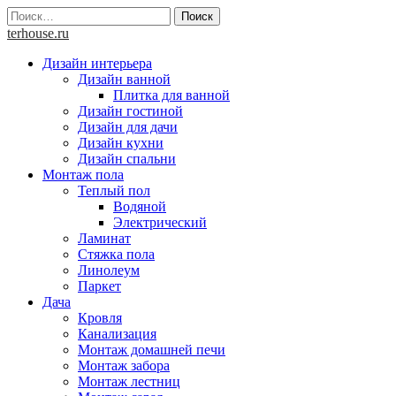
Skip
Найти:
to
terhouse.ru
content
Дизайн интерьера
Дизайн ванной
Плитка для ванной
Дизайн гостиной
Дизайн для дачи
Дизайн кухни
Дизайн спальни
Монтаж пола
Теплый пол
Водяной
Электрический
Ламинат
Стяжка пола
Линолеум
Паркет
Дача
Кровля
Канализация
Монтаж домашней печи
Монтаж забора
Монтаж лестниц