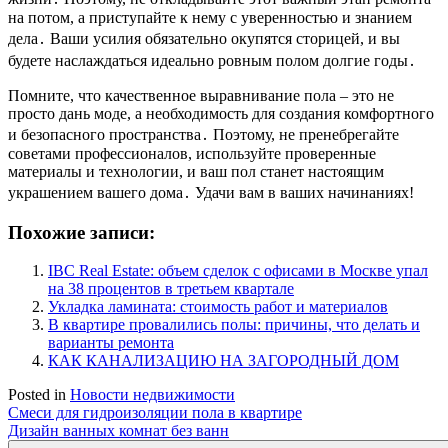
на потом, а приступайте к нему с уверенностью и знанием
дела․ Ваши усилия обязательно окупятся сторицей, и вы
будете наслаждаться идеально ровным полом долгие годы․
Помните, что качественное выравнивание пола – это не
просто дань моде, а необходимость для создания комфортного
и безопасного пространства․ Поэтому, не пренебрегайте
советами профессионалов, используйте проверенные
материалы и технологии, и ваш пол станет настоящим
украшением вашего дома․ Удачи вам в ваших начинаниях!
Похожие записи:
IBC Real Estate: объем сделок с офисами в Москве упал
на 38 процентов в третьем квартале
Укладка ламината: стоимость работ и материалов
В квартире провалились полы: причины, что делать и
варианты ремонта
КАК КАНАЛИЗАЦИЮ НА ЗАГОРОДНЫЙ ДОМ
Posted in
Новости недвижимости
Навигация
Смеси для гидроизоляции пола в квартире
Дизайн ванных комнат без ванн
по