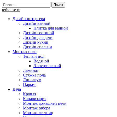
Skip
Найти:
to
terhouse.ru
content
Дизайн интерьера
Дизайн ванной
Плитка для ванной
Дизайн гостиной
Дизайн для дачи
Дизайн кухни
Дизайн спальни
Монтаж пола
Теплый пол
Водяной
Электрический
Ламинат
Стяжка пола
Линолеум
Паркет
Дача
Кровля
Канализация
Монтаж домашней печи
Монтаж забора
Монтаж лестниц