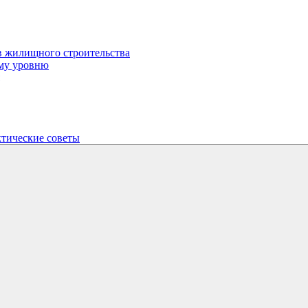
в жилищного строительства
ому уровню
ктические советы