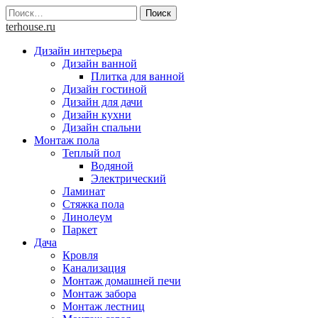
Skip
Найти:
to
terhouse.ru
content
Дизайн интерьера
Дизайн ванной
Плитка для ванной
Дизайн гостиной
Дизайн для дачи
Дизайн кухни
Дизайн спальни
Монтаж пола
Теплый пол
Водяной
Электрический
Ламинат
Стяжка пола
Линолеум
Паркет
Дача
Кровля
Канализация
Монтаж домашней печи
Монтаж забора
Монтаж лестниц