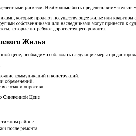
ределенными рисками. Необходимо быть предельно внимательны
никами, которые продают несуществующее жилье или квартиры
угими собственниками или наследниками могут привести к суд
екты, которые потребуют дорогостоящего ремонта.
шевого Жилья
нной цене, необходимо соблюдать следующие меры предосторож
.
стояние коммуникаций и конструкций.
ии обременений.
 все «за» и «против».
по Сниженной Цене
естижном районе
жи после ремонта