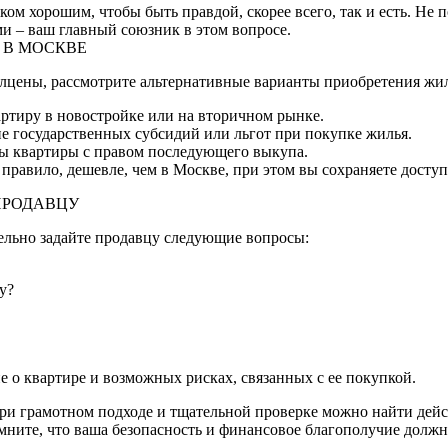
ком хорошим, чтобы быть правдой, скорее всего, так и есть. Н
ми – ваш главный союзник в этом вопросе.
 В МОСКВЕ
олцены, рассмотрите альтернативные варианты приобретения жил
ртиру в новостройке или на вторичном рынке.
ие государственных субсидий или льгот при покупке жилья.
ы квартиры с правом последующего выкупа.
правило, дешевле, чем в Москве, при этом вы сохраняете досту
ПРОДАВЦУ
тельно задайте продавцу следующие вопросы:
у?
 о квартире и возможных рисках, связанных с ее покупкой.
 при грамотном подходе и тщательной проверке можно найти дей
мните, что ваша безопасность и финансовое благополучие должн