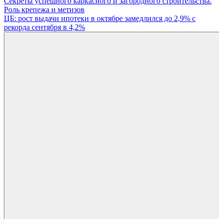
Навигация
Секреты успешного каркасного и загородного строительства.
Роль крепежа и метизов
по
ЦБ: рост выдачи ипотеки в октябре замедлился до 2,9% с
записям
рекорда сентября в 4,2%