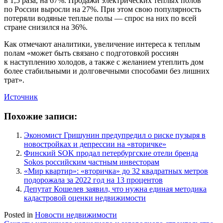
в 1,5 раза, на 67%. Продажи электрических теплых полов
по России выросли на 27%. При этом свою популярность
потеряли водяные теплые полы — спрос на них по всей
стране снизился на 36%.
Как отмечают аналитики, увеличение интереса к теплым
полам «может быть связано с подготовкой россиян
к наступлению холодов, а также с желанием утеплить дом
более стабильными и долговечными способами без лишних
трат».
Источник
Похожие записи:
Экономист Гришунин предупредил о риске пузыря в
новостройках и депрессии на «вторичке»
Финский SOK продал петербургские отели бренда
Sokos российским частным инвесторам
«Мир квартир»: «вторичка» до 32 квадратных метров
подорожала за 2022 год на 13 процентов
Депутат Кошелев заявил, что нужна единая методика
кадастровой оценки недвижимости
Posted in
Новости недвижимости