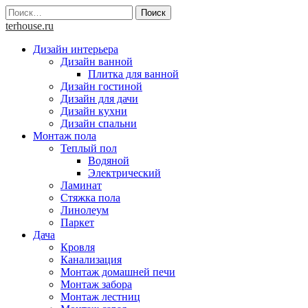
Skip
Найти:
to
terhouse.ru
content
Дизайн интерьера
Дизайн ванной
Плитка для ванной
Дизайн гостиной
Дизайн для дачи
Дизайн кухни
Дизайн спальни
Монтаж пола
Теплый пол
Водяной
Электрический
Ламинат
Стяжка пола
Линолеум
Паркет
Дача
Кровля
Канализация
Монтаж домашней печи
Монтаж забора
Монтаж лестниц