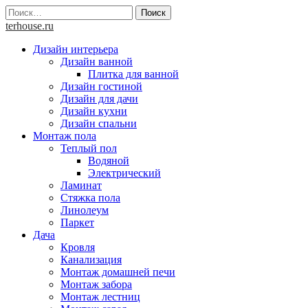
Skip
Найти:
to
terhouse.ru
content
Дизайн интерьера
Дизайн ванной
Плитка для ванной
Дизайн гостиной
Дизайн для дачи
Дизайн кухни
Дизайн спальни
Монтаж пола
Теплый пол
Водяной
Электрический
Ламинат
Стяжка пола
Линолеум
Паркет
Дача
Кровля
Канализация
Монтаж домашней печи
Монтаж забора
Монтаж лестниц