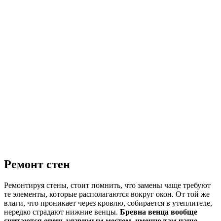
Ремонт стен
Ремонтируя стены, стоит помнить, что замены чаще требуют
те элементы, которые располагаются вокруг окон. От той же
влаги, что проникает через кровлю, собирается в утеплителе,
нередко страдают нижние венцы.
Бревна венца вообще
считаются очень уязвимым местом, именно там чаще