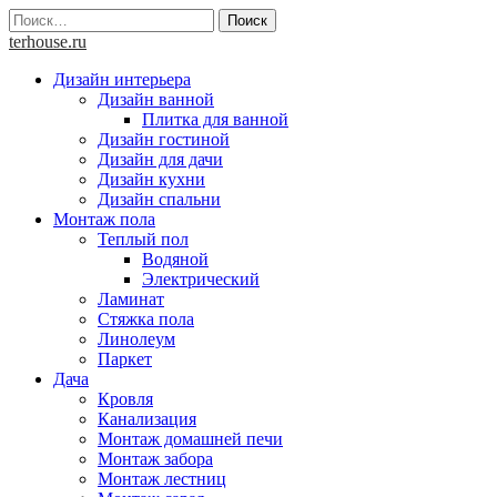
Skip
Найти:
to
terhouse.ru
content
Дизайн интерьера
Дизайн ванной
Плитка для ванной
Дизайн гостиной
Дизайн для дачи
Дизайн кухни
Дизайн спальни
Монтаж пола
Теплый пол
Водяной
Электрический
Ламинат
Стяжка пола
Линолеум
Паркет
Дача
Кровля
Канализация
Монтаж домашней печи
Монтаж забора
Монтаж лестниц